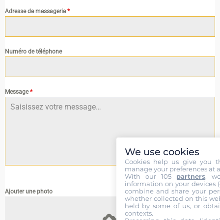
Adresse de messagerie
*
Numéro de téléphone
Message
*
We use cookies
Cookies help us give you t
manage your preferences at a
0 / 180
With our 105
partners
, w
information on your devices (co
combine and share your pers
Ajouter une photo
whether collected on this web
held by some of us, or obtai
contexts.