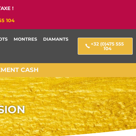
AXE !
55 104
OTS
MONTRES
DIAMANTS
+32 (0)475 555
104
IEMENT CASH
SION