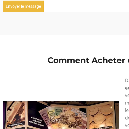
Envoyer le message
Comment Acheter o
D
e
v
m
l
d
v