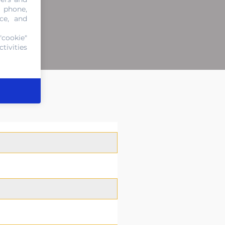
, phone,
ce, and
"cookie"
tivities