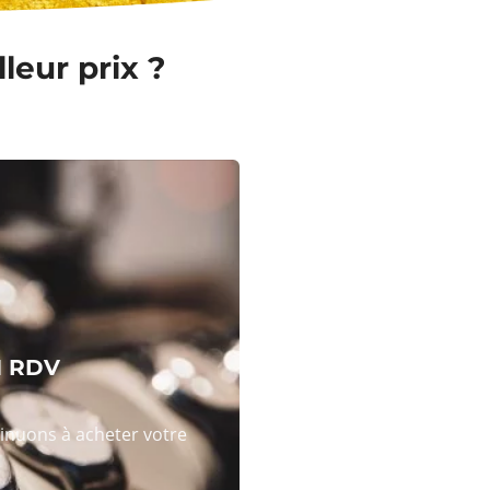
leur prix ?
N RDV
tinuons à acheter votre