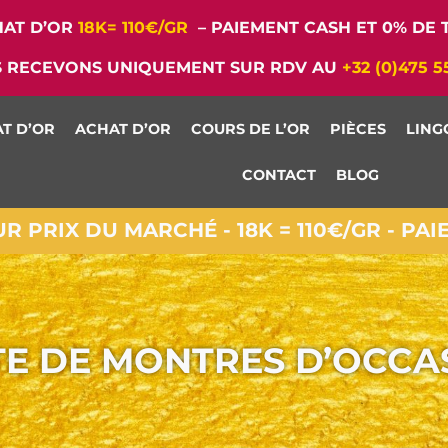
AT D’OR
18K= 110€/GR
– PAIEMENT CASH ET 0% DE T
 RECEVONS UNIQUEMENT SUR RDV AU
+32 (0)475 5
T D’OR
ACHAT D’OR
COURS DE L’OR
PIÈCES
LING
CONTACT
BLOG
 PRIX DU MARCHÉ - 18K = 110€/GR - PA
TE DE MONTRES D’OCCA