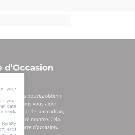
e d’Occasion
ge your
éguée ? Vous pouvez obtenir
on your
e nous pouvons vous aider
nal data
oup de l’état de son cadran,
 already
r vous votre montre. Cela
 loyalty
e votre montre d’occasion.
n, etc.)
fers and