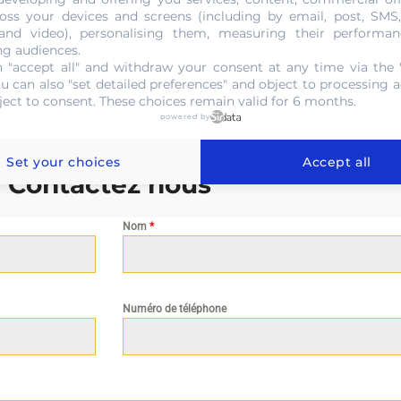
oss your devices and screens (including by email, post, SMS
 and video), personalising them, measuring their performan
NOUS CONTACTER
ng audiences.
 "accept all" and withdraw your consent at any time via the 
ou can also "set detailed preferences" and object to processing ac
ject to consent. These choices remain valid for 6 months.
powered by
Set your choices
Accept all
Contactez nous
Nom
*
Numéro de téléphone