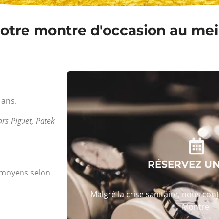
otre montre d'occasion au meil
 ans.
rs Piguet, Patek
RÉSERVEZ U
s moyens selon
Malgré la crise sanitaire, nous con
Montre