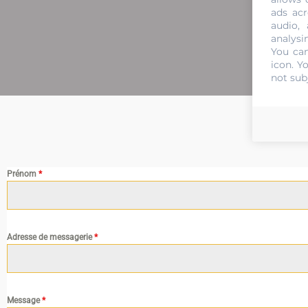
ads acr
audio,
analysi
You can
icon
. Y
not sub
Prénom
*
Adresse de messagerie
*
Message
*