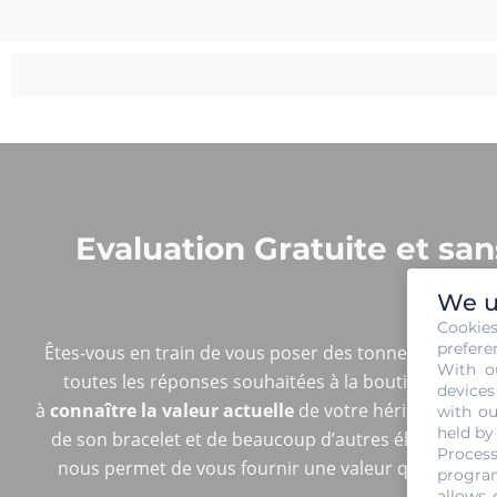
Evaluation Gratuite et s
We u
AV
Cookie
prefere
Êtes-vous en train de vous poser des tonnes de quest
With o
toutes les réponses souhaitées à la boutique Gold O
devices
à
connaître la valeur actuelle
de votre héritage. Sach
with ou
held by
de son bracelet et de beaucoup d’autres éléments. 
Process
nous permet de vous fournir une valeur qui vous arra
program
allows 