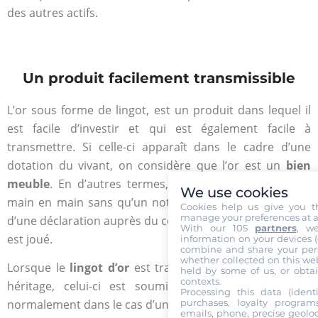
des autres actifs.
Un produit facilement transmissible
L’or sous forme de lingot, est un produit dans lequel il
est facile d’investir et qui est également facile à
transmettre. Si celle-ci apparaît dans le cadre d’une
dotation du vivant, on considère que l’or est un
bien
meuble
. En d’autres termes, il peut être transmis de
We use cookies
main en main sans qu’un notaire n’intervienne. Il suffit
Cookies help us give you t
manage your preferences at a
d’une déclaration auprès du centre des impôts et le tour
With our 105
partners
, w
est joué.
information on your devices (co
combine and share your pers
whether collected on this web
Lorsque le
lingot d’or
est transmis dans le cadre d’un
held by some of us, or obtai
contexts.
héritage, celui-ci est soumis aux règles appliquées
Processing this data (identi
purchases, loyalty program
normalement dans le cas d’une succession.
emails, phone, precise geoloc