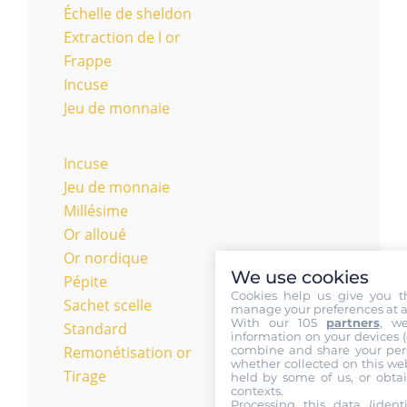
Échelle de sheldon
Extraction de l or
Frappe
Incuse
Jeu de monnaie
Incuse
Jeu de monnaie
Millésime
Or alloué
Or nordique
We use cookies
Pépite
Cookies help us give you t
Sachet scelle
manage your preferences at a
With our 105
partners
, w
Standard
information on your devices (co
Remonétisation or
combine and share your pers
whether collected on this web
Tirage
held by some of us, or obtai
contexts.
Processing this data (identi