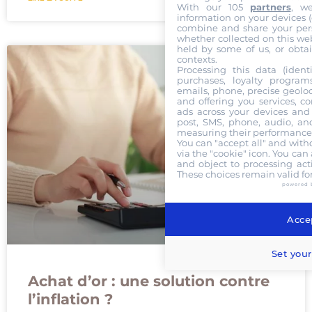
With our 105
partners
, w
information on your devices (co
combine and share your pers
whether collected on this web
held by some of us, or obtai
contexts.
Processing this data (identi
purchases, loyalty program
emails, phone, precise geoloc
and offering you services, c
ads across your devices and 
post, SMS, phone, audio, and
measuring their performance,
You can "accept all" and with
via the "cookie" icon
. You can 
and object to processing acti
These choices remain valid fo
powered 
Accep
Set your
Achat d’or : une solution contre
l’inflation ?