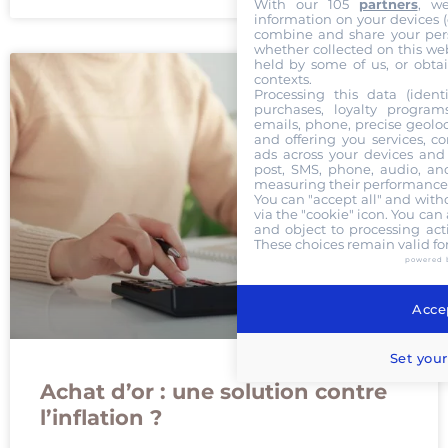
With our 105
partners
, w
information on your devices (co
combine and share your pers
whether collected on this web
held by some of us, or obtai
contexts.
Processing this data (identi
purchases, loyalty program
emails, phone, precise geoloc
and offering you services, c
ads across your devices and 
post, SMS, phone, audio, and
measuring their performance,
You can "accept all" and with
via the "cookie" icon
. You can 
and object to processing acti
These choices remain valid fo
powered 
Accep
Set your
Achat d’or : une solution contre
l’inflation ?