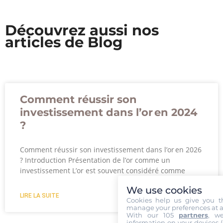
Découvrez aussi nos
articles de Blog
Comment réussir son
investissement dans l’or en 2024
?
Comment réussir son investissement dans l’or en 2026
? Introduction Présentation de l’or comme un
investissement L’or est souvent considéré comme
We use cookies
LIRE LA SUITE
Cookies help us give you t
manage your preferences at a
With our 105
partners
, w
information on your devices (co