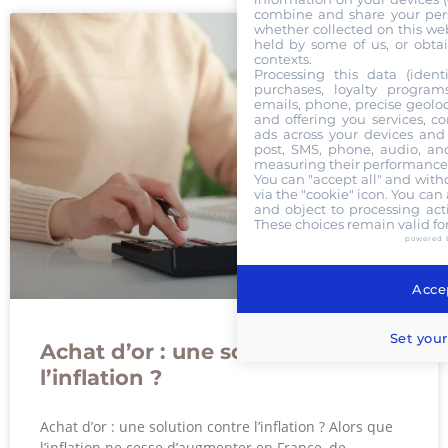
combine and share your pers
whether collected on this web
held by some of us, or obtai
contexts.
Processing this data (identi
purchases, loyalty program
emails, phone, precise geoloc
and offering you services, c
ads across your devices and 
post, SMS, phone, audio, and
measuring their performance,
You can "accept all" and with
via the "cookie" icon
. You can 
and object to processing acti
These choices remain valid fo
powered 
Accep
Set your
Achat d’or : une solution contre
l’inflation ?
Achat d’or : une solution contre l’inflation ? Alors que
l’inflation ne cesse d’augmenter en France, de