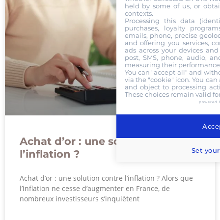
held by some of us, or obtai
contexts.
Processing this data (identi
purchases, loyalty program
emails, phone, precise geoloc
and offering you services, c
ads across your devices and 
post, SMS, phone, audio, and
measuring their performance,
You can "accept all" and with
via the "cookie" icon
. You can 
and object to processing acti
These choices remain valid fo
powered 
Accep
Achat d’or : une solution contre
Set your
l’inflation ?
Achat d’or : une solution contre l’inflation ? Alors que
l’inflation ne cesse d’augmenter en France, de
nombreux investisseurs s’inquiètent