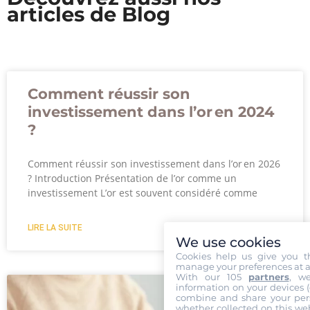
articles de Blog
Comment réussir son
investissement dans l’or en 2024
?
Comment réussir son investissement dans l’or en 2026
? Introduction Présentation de l’or comme un
investissement L’or est souvent considéré comme
LIRE LA SUITE
We use cookies
Cookies help us give you t
manage your preferences at a
With our 105
partners
, w
information on your devices (co
combine and share your pers
whether collected on this web