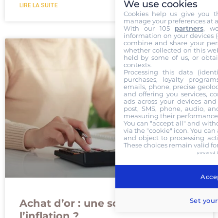
We use cookies
LIRE LA SUITE
Cookies help us give you t
manage your preferences at a
With our 105
partners
, w
information on your devices (co
combine and share your pers
whether collected on this web
held by some of us, or obtai
contexts.
Processing this data (identi
purchases, loyalty program
emails, phone, precise geoloc
and offering you services, c
ads across your devices and 
post, SMS, phone, audio, and
measuring their performance,
You can "accept all" and with
via the "cookie" icon
. You can 
and object to processing acti
These choices remain valid fo
powered 
Accep
Set your
Achat d’or : une solution contre
l’inflation ?