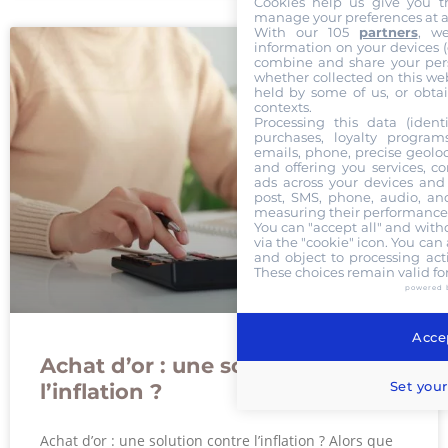
Cookies help us give you t
manage your preferences at a
With our 105
partners
, w
information on your devices (co
combine and share your pers
whether collected on this web
held by some of us, or obtai
contexts.
Processing this data (identi
purchases, loyalty program
emails, phone, precise geoloc
and offering you services, c
ads across your devices and 
post, SMS, phone, audio, and
measuring their performance,
You can "accept all" and with
via the "cookie" icon
. You can 
and object to processing acti
These choices remain valid fo
powered 
Accep
Achat d’or : une solution contre
Set your
l’inflation ?
Achat d’or : une solution contre l’inflation ? Alors que