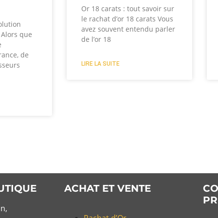
?
Or 18 carats : tout savoir sur
le rachat d’or 18 carats Vous
olution
avez souvent entendu parler
? Alors que
de l’or 18
e
rance, de
LIRE LA SUITE
sseurs
UTIQUE
ACHAT ET VENTE
CO
PR
n,