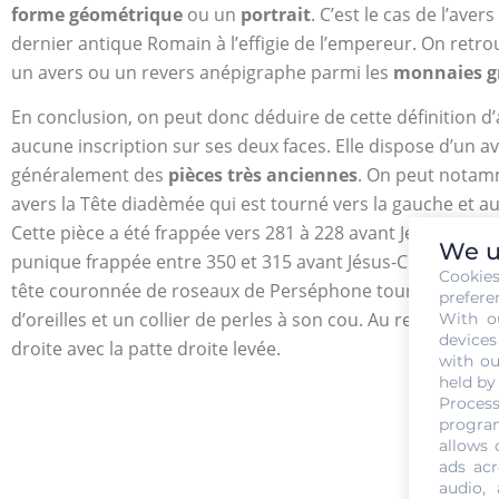
forme géométrique
ou un
portrait
. C’est le cas de l’ave
dernier antique Romain à l’effigie de l’empereur. On re
un avers ou un revers anépigraphe parmi les
monnaies g
En conclusion, on peut donc déduire de cette définition
aucune inscription sur ses deux faces. Elle dispose d’un a
généralement des
pièces très anciennes
. On peut notamm
avers la Tête diadèmée qui est tourné vers la gauche et au
Cette pièce a été frappée vers 281 à 228 avant Jésus-Chris
We u
punique frappée entre 350 et 315 avant Jésus-Christ. Cett
Cookie
tête couronnée de roseaux de Perséphone tourné vers le c
prefere
d’oreilles et un collier de perles à son cou. Au revers, se
With o
devices
droite avec la patte droite levée.
with ou
held by
Process
program
allows 
ads acr
audio,