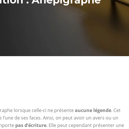
raphe lorsque celle-ci ne présente
aucune légende
. Cet
 l’une de ses faces. Ainsi, on peut avoir un avers ou un
omporte
pas d’écriture
. Elle peut cependant présenter une