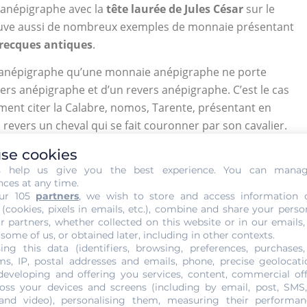
rs anépigraphe avec la
tête laurée de Jules César
sur le
trouve aussi de nombreux exemples de monnaie présentant
recques antiques
.
 d’anépigraphe qu’une monnaie anépigraphe ne porte
vers anépigraphe et d’un revers anépigraphe. C’est le cas
ent citer la Calabre, nomos, Tarente, présentant en
 revers un cheval qui se fait couronner par son cavalier.
t. On retrouve aussi dans le lot tétradrachme Siculo-
se cookies
e pièce en argent dispose d’un avers anépigraphe avec la
s help us give you the best experience. You can mana
ôté droit. On peut aussi distinguer une tripe pendante
nces at any time.
 dresse derrière un palmier un cheval marchant vers la
ur 105
partners
, we wish to store and access information 
 (cookies, pixels in emails, etc.), combine and share your perso
r partners, whether collected on this website or in our emails,
 some of us, or obtained later, including in other contexts.
ing this data (identifiers, browsing, preferences, purchases,
s, IP, postal addresses and emails, phone, precise geolocatio
developing and offering you services, content, commercial of
oss your devices and screens (including by email, post, SMS
 and video), personalising them, measuring their performan