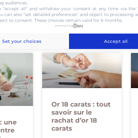
ng audiences.
 "accept all" and withdraw your consent at any time via the 
ou can also "set detailed preferences" and object to processing ac
ject to consent. These choices remain valid for 6 months.
 de Blog
powered by
Set your choices
Accept all
Or 18 carats : tout
savoir sur le
rachat d’or 18
: une
carats
ontre