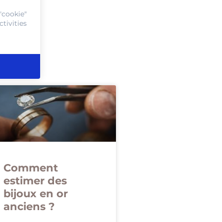
"cookie"
tivities
Comment
estimer des
bijoux en or
anciens ?