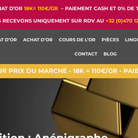
AT D’OR
18K= 110€/GR
– PAIEMENT CASH ET 0% DE T
 RECEVONS UNIQUEMENT SUR RDV AU
+32 (0)470 1
T D’OR
ACHAT D’OR
COURS DE L’OR
PIÈCES
LING
CONTACT
BLOG
 PRIX DU MARCHÉ - 18K = 110€/GR - PA
ition : Anépigraphe