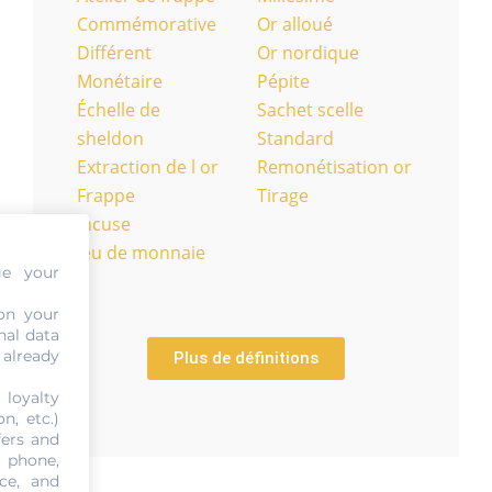
Commémorative
Or alloué
Différent
Or nordique
Monétaire
Pépite
Échelle de
Sachet scelle
sheldon
Standard
Extraction de l or
Remonétisation or
Frappe
Tirage
Incuse
Jeu de monnaie
ge your
on your
nal data
 already
Plus de définitions
 loyalty
n, etc.)
fers and
, phone,
ce, and