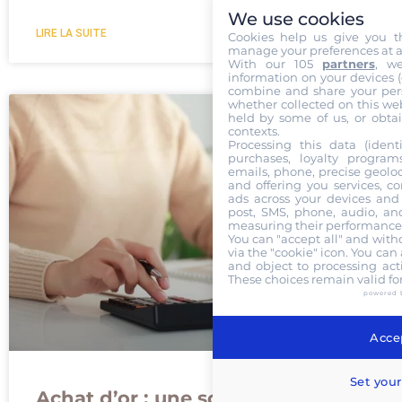
We use cookies
LIRE LA SUITE
Cookies help us give you t
manage your preferences at a
With our 105
partners
, w
information on your devices (co
combine and share your pers
whether collected on this web
held by some of us, or obtai
contexts.
Processing this data (identi
purchases, loyalty program
emails, phone, precise geoloc
and offering you services, c
ads across your devices and 
post, SMS, phone, audio, and
measuring their performance,
You can "accept all" and with
via the "cookie" icon
. You can 
and object to processing acti
These choices remain valid fo
powered 
Accep
Set your
Achat d’or : une solution contre