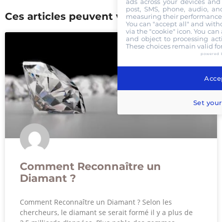
ads across your devices and 
post, SMS, phone, audio, and
Ces articles peuvent vous interesser :
measuring their performance,
You can "accept all" and with
via the "cookie" icon
. You can 
and object to processing acti
These choices remain valid fo
GOLD OR CASH
powered 
Accep
Set your
Comment Reconnaître un
Diamant ?
Comment Reconnaître un Diamant ? Selon les
chercheurs, le diamant se serait formé il y a plus de