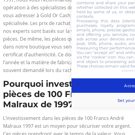
combine and share your pers
opération à des spécialistes du domaine. Vous pouvez
whether collected on this web
held by some of us, or obtai
vous adresser à Gold Or Cash qui est une boutique
contexts.
Processing this data (identi
spécialisée. Les prix de rachat qui seront proposés par
purchases, loyalty program
emails, phone, precise geoloc
nos experts sont basés sur la valeur actuelle de vos
and offering you services, c
pièces. De même, les pièces que vous aurez à acheter
ads across your devices and 
post, SMS, phone, audio, and
dans notre boutique vous seront cédées avec leur
measuring their performance,
You can "accept all" and with
certificat d’authenticité. Ce document renseigne sur
via the "cookie" icon
. You can 
and object to processing acti
l’année et la matière de fabrication de la pièce. Il est
These choices remain valid fo
souvent demandé lors du rachat de la pièce.
powered 
Pourquoi investir dans les
Accep
pièces de 100 Francs André
Set your
Malraux de 1997 ?
L’investissement dans les pièces de 100 Francs André
Malraux 1997 est un moyen pour sécuriser votre argent.
Ces pièces prendront avec le temps de la valeur. Vous