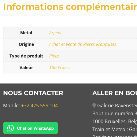
Informations complémentai
Metal
Argent
Origine
Achat et vente de Pieces Françaises
Type de produit
Piece
Valeur
100 Francs
NOUS CONTACTER
ALLER EN BO
Mobile:
+32 475 555 104
Galerie Ravenstei
Boutique numéro 3
1000 Bruxelles, Bel
Train et Metro : Ga