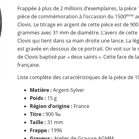
Frappée à plus de 2 millions d’exemplaires, la pièce 
ème
pièce de commémoration à l’occasion du 1500
an
Clovis. Le titrage en argent de cette pièce est de 90
grammes avec 31 mm de diamètre. L’avers de cette p
Clovis qui tient dans sa main droite une lance. La lé
est gravée en dessous de ce portrait. On voit sur le r
de Clovis baptisé par « deux saints ». Cette face de l
française.
Liste complète des caractéristiques de la pièce de 1
Matière :
Argent-Sylver
Poids :
15 g
Région d’origine :
France
Titre :
900 ‰
Taille :
31 mm
Frappe :
1996
Graveur :
Atelier de Gravure AGMM