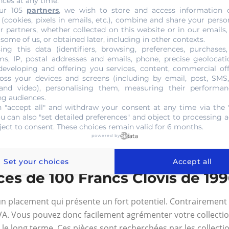
nces at any time.
ond pas à sa valeur nominale. Elle dépend de son état de c
ur 105
partners
, we wish to store and access information 
ibilité de faire estimer vos pièces via un site spécialisé en
 (cookies, pixels in emails, etc.), combine and share your perso
surer de la transparence de cette opération. Nos experts vo
r partners, whether collected on this website or in our emails,
 some of us, or obtained later, including in other contexts.
ertise acquise au bout de 30 ans de service.
ing this data (identifiers, browsing, preferences, purchases,
s, IP, postal addresses and emails, phone, precise geolocatio
0 Francs Clovis 1996
developing and offering you services, content, commercial of
oss your devices and screens (including by email, post, SMS
996 doivent être réalisés auprès d’une boutique spécialisée
 and video), personalising them, measuring their performan
ng audiences.
 manipuler ces monnaies en argent démonétisées. Gold Or
 "accept all" and withdraw your consent at any time via the 
erie Ravenstein. En plus de l’achat et de la vente des objets
ou can also "set detailed preferences" and object to processing ac
ject to consent. These choices remain valid for 6 months.
savoir-faire de notre personnel sont connus de tous nos cli
powered by
ert en évaluation d’estimer la valeur de vos pièces. Cela g
en espèce ou par virement bancaire.
Set your choices
Accept all
ces de 100 Francs Clovis de 199
 placement qui présente un fort potentiel. Contrairement a
 TVA. Vous pouvez donc facilement agrémenter votre collecti
r le long terme. Ces pièces sont recherchées par les collec