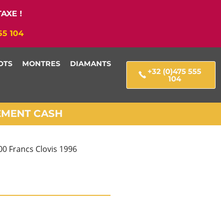
AXE !
55 104
OTS
MONTRES
DIAMANTS
+32 (0)475 555
104
IEMENT CASH
00 Francs Clovis 1996