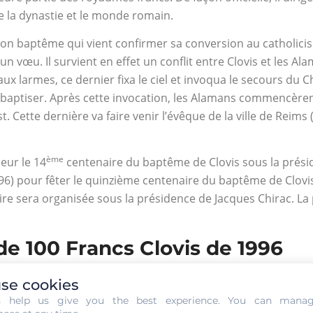
e la dynastie et le monde romain.
te son baptême qui vient confirmer sa conversion au catholic
 vœu. Il survient en effet un conflit entre Clovis et les Ala
ux larmes, ce dernier fixa le ciel et invoqua le secours du 
a baptiser. Après cette invocation, les Alamans commencèrent
t. Cette dernière va faire venir l’évêque de la ville de Reims (
ème
eur le 14
centenaire du baptême de Clovis sous la présid
6) pour fêter le quinzième centenaire du baptême de Clovi
re sera organisée sous la présidence de Jacques Chirac. La 
de 100 Francs Clovis de 1996
rtise. Pour cela, vous devez confier votre pièce de 100 Fran
se cookies
iques de ces pièces, il pourra déterminer la valeur exacte d
s help us give you the best experience. You can mana