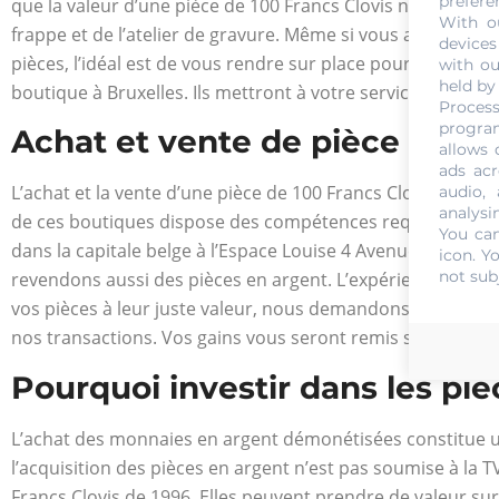
prefere
que la valeur d’une pièce de 100 Francs Clovis ne corresp
With o
frappe et de l’atelier de gravure. Même si vous avez la poss
devices
pièces, l’idéal est de vous rendre sur place pour vous as
with ou
held by
boutique à Bruxelles. Ils mettront à votre service leur exp
Process
program
Achat et vente de pièce de 10
allows 
ads acr
L’achat et la vente d’une pièce de 100 Francs Clovis de 1
audio,
analysi
de ces boutiques dispose des compétences requises pour
You can
dans la capitale belge à l’Espace Louise 4 Avenue de la Gal
icon
. Y
not sub
revendons aussi des pièces en argent. L’expérience et le 
vos pièces à leur juste valeur, nous demandons à notre exp
nos transactions. Vos gains vous seront remis sur place 
Pourquoi investir dans les piè
L’achat des monnaies en argent démonétisées constitue un
l’acquisition des pièces en argent n’est pas soumise à la
Francs Clovis de 1996. Elles peuvent prendre de valeur su