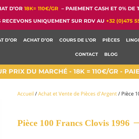
AT D’OR
18K= 110€/GR
– PAIEMENT CASH ET 0% DE T
 RECEVONS UNIQUEMENT SUR RDV AU
+32 (0)475 5
T D’OR
ACHAT D’OR
COURS DE L’OR
PIÈCES
LING
CONTACT
BLOG
 PRIX DU MARCHÉ - 18K = 110€/GR - PA
Accueil
/
Achat et Vente de Pièces d'Argent
/ Pièce 1
Pièce 100 Francs Clovis 1996