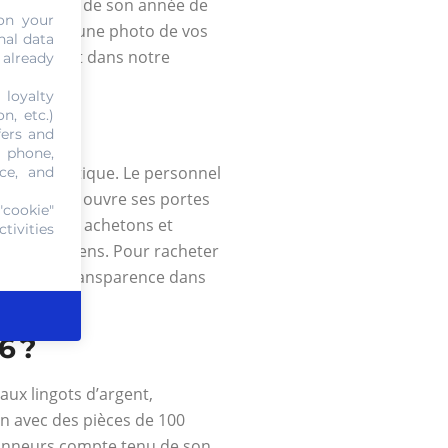
onservation, de son année de
on your
 transférant une photo de vos
nal data
us attendent dans notre
 already
 loyalty
n, etc.)
fers and
, phone,
 en numismatique. Le personnel
ce, and
 Cash vous ouvre ses portes
"cookie"
 en or, nous achetons et
tivities
ents européens. Pour racheter
arantit la transparence dans
6 ?
ux lingots d’argent,
on avec des pièces de 100
tionneurs compte tenu de son