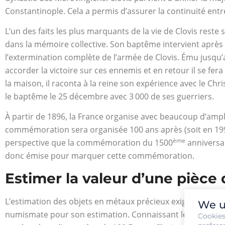
Constantinople. Cela a permis d’assurer la continuité entr
L’un des faits les plus marquants de la vie de Clovis res
dans la mémoire collective. Son baptême intervient après un
l’extermination complète de l’armée de Clovis. Ému jusqu’a
accorder la victoire sur ces ennemis et en retour il se fer
la maison, il raconta à la reine son expérience avec le Chris
le baptême le 25 décembre avec 3 000 de ses guerriers.
À partir de 1896, la France organise avec beaucoup d’ampl
commémoration sera organisée 100 ans après (soit en 199
ème
perspective que la commémoration du 1500
anniversai
donc émise pour marquer cette commémoration.
Estimer la valeur d’une pièce 
L’estimation des objets en métaux précieux exige de l’expe
We u
numismate pour son estimation. Connaissant les caractérist
Cookie