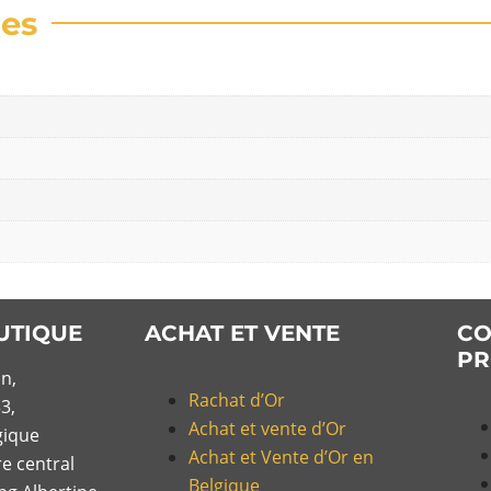
res
UTIQUE
ACHAT ET VENTE
CO
PR
n,
Rachat d’Or
3,
Achat et vente d’Or
gique
Achat et Vente d’Or en
re central
Belgique