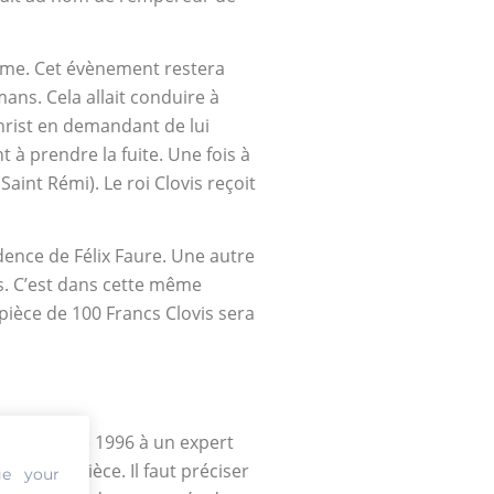
isme. Cet évènement restera
mans. Cela allait conduire à
Christ en demandant de lui
 à prendre la fuite. Une fois à
Saint Rémi). Le roi Clovis reçoit
ence de Félix Faure. Une autre
s. C’est dans cette même
pièce de 100 Francs Clovis sera
cs Clovis de 1996 à un expert
e votre pièce. Il faut préciser
ge your