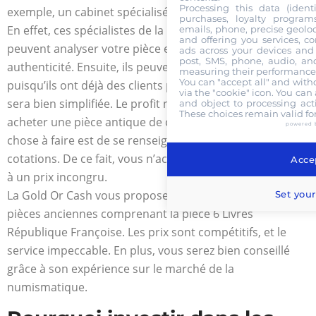
Processing this data (identi
exemple, un cabinet spécialisé dans la numismatique.
purchases, loyalty program
En effet, ces spécialistes de la monnaie ancienne
emails, phone, precise geoloc
and offering you services, c
peuvent analyser votre pièce et confirmer son
ads across your devices and 
post, SMS, phone, audio, and
authenticité. Ensuite, ils peuvent la vendre rapidement
measuring their performance,
You can "accept all" and with
puisqu’ils ont déjà des clients potentiels. Votre tâche
via the "cookie" icon
. You can 
sera bien simplifiée. Le profit n’en sera pas moins. Pour
and object to processing acti
These choices remain valid fo
acheter une pièce antique de collection, la première
powered 
chose à faire est de se renseigner sur les prix et
cotations. De ce fait, vous n’achèterez pas un exemplaire
Accep
à un prix incongru.
La Gold Or Cash vous propose tout une sélection de
Set your
pièces anciennes comprenant la pièce 6 Livres
République Françoise. Les prix sont compétitifs, et le
service impeccable. En plus, vous serez bien conseillé
grâce à son expérience sur le marché de la
numismatique.