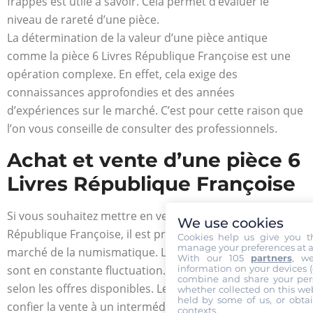
frappés est utile à savoir. Cela permet d’évaluer le
niveau de rareté d’une pièce.
La détermination de la valeur d’une pièce antique
comme la pièce 6 Livres République Françoise est une
opération complexe. En effet, cela exige des
connaissances approfondies et des années
d’expériences sur le marché. C’est pour cette raison que
l’on vous conseille de consulter des professionnels.
Achat et vente d’une pièce 6
Livres République Françoise
Si vous souhaitez mettre en vente une pièce 6 Livres
We use cookies
République Françoise, il est primordial de connaître le
Cookies help us give you t
manage your preferences at a
marché de la numismatique. Les cours et les demandes
With our 105
partners
, w
information on your devices (co
sont en constante fluctuation. Les prix peuvent varier
combine and share your pers
selon les offres disponibles. Le mieux est donc de
whether collected on this web
held by some of us, or obtai
confier la vente à un intermédiaire professionnel, par
contexts.