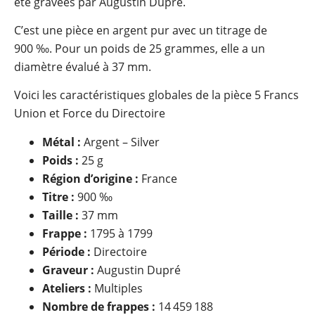
été gravées par Augustin Dupré.
C’est une pièce en argent pur avec un titrage de
900 ‰. Pour un poids de 25 grammes, elle a un
diamètre évalué à 37 mm.
Voici les caractéristiques globales de la pièce 5 Francs
Union et Force du Directoire
Métal :
Argent – Silver
Poids :
25 g
Région d’origine :
France
Titre :
900 ‰
Taille :
37 mm
Frappe :
1795 à 1799
Période :
Directoire
Graveur :
Augustin Dupré
Ateliers :
Multiples
Nombre de frappes :
14 459 188