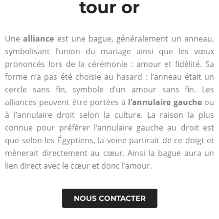
tour or
Suivez
le
Une
alliance
est une bague, généralement un anneau,
cours
symbolisant l’union du mariage ainsi que les vœux
prononcés lors de la cérémonie : amour et fidélité. Sa
de
forme n’a pas été choisie au hasard : l’anneau était un
cercle sans fin, symbole d’un amour sans fin. Les
l'or
alliances peuvent être portées à
l’annulaire gauche
ou
à l’annulaire droit selon la culture. La raison la plus
connue pour préférer l’annulaire gauche au droit est
Le cours est
que selon les Égyptiens, la veine partirait de ce doigt et
mis à jour en
mènerait directement au cœur. Ainsi la bague aura un
temps réel
lien direct avec le cœur et donc l’amour.
pour revendre
votre Or au
meilleur prix.
NOUS CONTACTER