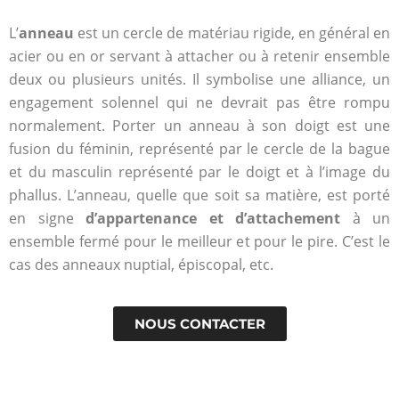
Suivez
L’
anneau
est un cercle de matériau rigide, en général en
le
acier ou en or servant à attacher ou à retenir ensemble
deux ou plusieurs unités. Il symbolise une alliance, un
cours
engagement solennel qui ne devrait pas être rompu
normalement. Porter un anneau à son doigt est une
de
fusion du féminin, représenté par le cercle de la bague
et du masculin représenté par le doigt et à l’image du
l'or
phallus. L’anneau, quelle que soit sa matière, est porté
en signe
d’appartenance et d’attachement
à un
ensemble fermé pour le meilleur et pour le pire. C’est le
Le cours est
cas des anneaux nuptial, épiscopal, etc.
mis à jour en
temps réel
pour revendre
NOUS CONTACTER
votre Or au
meilleur prix.