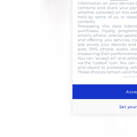
information on your devices (co
combine and share your pers
whether collected on this web
held by some of us, or obtai
contexts.
Processing this data (identi
purchases, loyalty program
emails, phone, precise geoloc
and offering you services, c
ads across your devices and 
post, SMS, phone, audio, and
measuring their performance,
You can "accept all" and with
via the "cookie" icon
. You can 
and object to processing acti
These choices remain valid fo
powered 
Accep
Set your