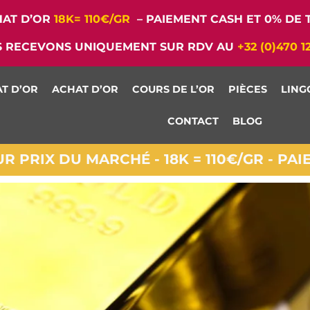
AT D’OR
18K= 110€/GR
– PAIEMENT CASH ET 0% DE T
 RECEVONS UNIQUEMENT SUR RDV AU
+32 (0)470 1
T D’OR
ACHAT D’OR
COURS DE L’OR
PIÈCES
LING
CONTACT
BLOG
 PRIX DU MARCHÉ - 18K = 110€/GR - PA