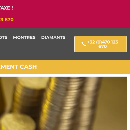
AXE !
23 670
OTS
MONTRES
DIAMANTS
+32 (0)470 123
670
IEMENT CASH