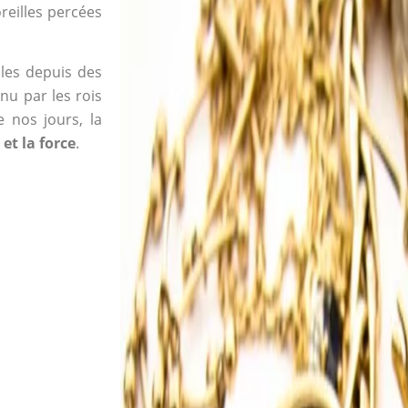
reilles percées
oles depuis des
nu par les rois
e nos jours, la
 et la force
.