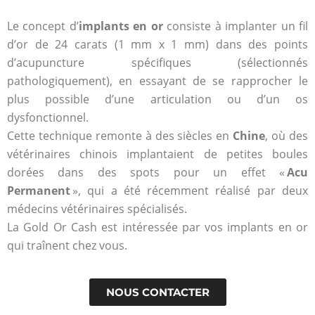
Suivez
Le concept d’
implants en or
consiste à implanter un fil
le
d’or de 24 carats (1 mm x 1 mm) dans des points
d’acupuncture spécifiques (sélectionnés
cours
pathologiquement), en essayant de se rapprocher le
plus possible d’une articulation ou d’un os
de
dysfonctionnel.
Cette technique remonte à des siècles en
Chine
, où des
l'or
vétérinaires chinois implantaient de petites boules
dorées dans des spots pour un effet «
Acu
Permanent
», qui a été récemment réalisé par deux
Le cours est
médecins vétérinaires spécialisés.
mis à jour en
La Gold Or Cash est intéressée par vos implants en or
temps réel
qui traînent chez vous.
pour revendre
votre Or au
meilleur prix.
NOUS CONTACTER