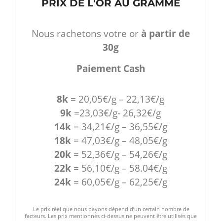
PRIX DE L'OR AU GRAMME
Nous rachetons votre or
à partir de
30g
Paiement Cash
8k
= 20,05€/g – 22,13€/g
9k
=23,03€/g- 26,32€/g
14k
= 34,21€/g – 36,55€/g
18k
= 47,03€/g – 48,05€/g
20k
= 52,36€/g – 54,26€/g
22k
= 56,10€/g – 58.04€/g
24k
= 60,05€/g – 62,25€/g
Le prix réel que nous payons dépend d’un certain nombre de
facteurs. Les prix mentionnés ci-dessus ne peuvent être utilisés que