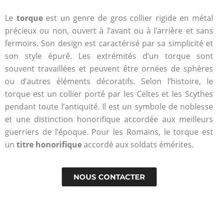
Suivez
Le
torque
est un genre de gros collier rigide en métal
le
précieux ou non, ouvert à l’avant ou à l’arrière et sans
fermoirs. Son design est caractérisé par sa simplicité et
cours
son style épuré. Les extrémités d’un torque sont
souvent travaillées et peuvent être ornées de sphères
de
ou d’autres éléments décoratifs. Selon l’histoire, le
torque est un collier porté par les Celtes et les Scythes
l'or
pendant toute l’antiquité. Il est un symbole de noblesse
et une distinction honorifique accordée aux meilleurs
guerriers de l’époque. Pour les Romains, le torque est
Le cours est
un
titre honorifique
accordé aux soldats émérites.
mis à jour en
temps réel
pour revendre
NOUS CONTACTER
votre Or au
meilleur prix.