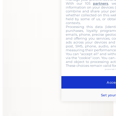
With our 105
partners
, w
information on your devices (co
combine and share your pers
whether collected on this web
held by some of us, or obtai
contexts.
Processing this data (identi
purchases, loyalty program
emails, phone, precise geoloc
and offering you services, c
ads across your devices and 
post, SMS, phone, audio, and
measuring their performance,
You can "accept all" and with
via the "cookie" icon
. You can 
and object to processing acti
These choices remain valid fo
powered 
Accep
Set your