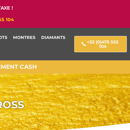
AXE !
55 104
OTS
MONTRES
DIAMANTS
+32 (0)475 555
104
IEMENT CASH
ROSS