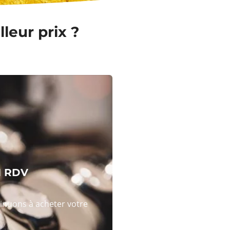
leur prix ?
N RDV
tinuons à acheter votre