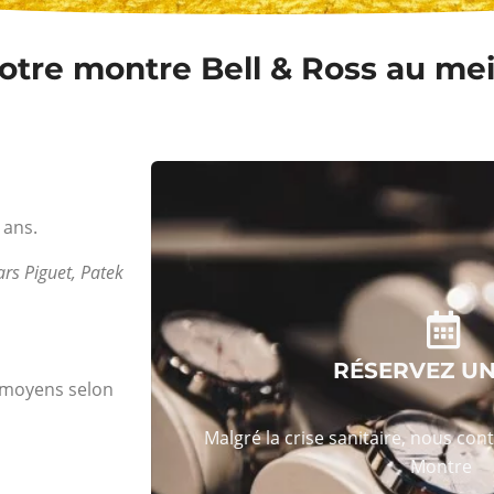
tre montre Bell & Ross au meil
 ans.
rs Piguet, Patek
RÉSERVEZ U
s moyens selon
Malgré la crise sanitaire, nous con
Montre