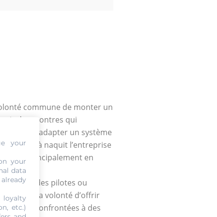
ne volonté commune de monter un
cevoir des montres qui
rement dit, adapter un système
ge your
êmes. De là naquit l’entreprise
e exerce principalement en
on your
nal data
 already
longeurs, des pilotes ou
quée par la volonté d’offrir
 loyalty
trême et confrontées à des
n, etc.)
fers and