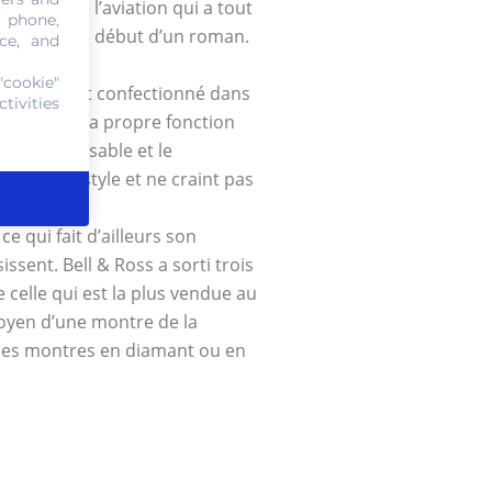
’histoire de l’aviation qui a tout
, phone,
qui signe le début d’un roman.
ce, and
la marque.
"cookie"
d’un produit confectionné dans
tivities
re sens et sa propre fonction
, l’indispensable et le
ans son style et ne craint pas
ce qui fait d’ailleurs son
issent. Bell & Ross a sorti trois
 celle qui est la plus vendue au
moyen d’une montre de la
 les montres en diamant ou en