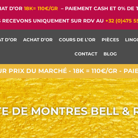
AT D’OR
18K= 110€/GR
– PAIEMENT CASH ET 0% DE T
 RECEVONS UNIQUEMENT SUR RDV AU
+32 (0)475 5
T D’OR
ACHAT D’OR
COURS DE L’OR
PIÈCES
LING
CONTACT
BLOG
 PRIX DU MARCHÉ - 18K = 110€/GR - PA
TE DE MONTRES BELL & 