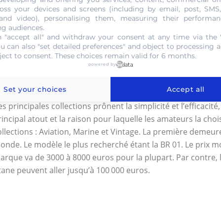
tuations difficiles et périlleuses. Elle trouve sa source dans l
oss your devices and screens (including by email, post, SMS
e suite fait la légende d’une complicité presque amoureuse 
 and video), personalising them, measuring their performan
ng audiences.
’est cette initiative peu commune qui a fait la notoriété de 
 "accept all" and withdraw your consent at any time via the 
a maison Bell & Ross se démarque dans le souci perpétuel 
ou can also "set detailed preferences" and object to processing ac
es plus grands soins. Chaque détail de la montre a son prop
ject to consent. These choices remain valid for 6 months.
powered by
récise. Ce principe part d’une philosophie qui allie l’essentiel
inimalisme. De cette manière la marque reste intemporelle d
Set your choices
Accept all
es vagues de tendance.
s principales collections prônent la simplicité et l’efficacité, 
rincipal atout et la raison pour laquelle les amateurs la chois
ollections : Aviation, Marine et Vintage. La première demeure
onde. Le modèle le plus recherché étant la BR 01. Le prix 
arque va de 3000 à 8000 euros pour la plupart. Par contre,
itane peuvent aller jusqu’à 100 000 euros.