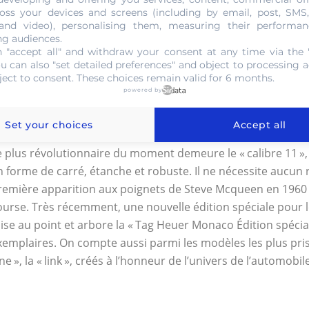
a roue à colonnes.
oss your devices and screens (including by email, post, SMS
 and video), personalising them, measuring their performan
e rouage va permettre à la montre de coordonner les diffé
ng audiences.
’arrêt ou la remise à zéro des aiguilles. Le prix des montres v
 "accept all" and withdraw your consent at any time via the 
u modèle choisi, notamment de 1900 euros à 20 000 euros.
ou can also "set detailed preferences" and object to processing ac
ject to consent. These choices remain valid for 6 months.
es premières tocantes Tag Heuer Monaco ont été conçues po
powered by
lympiques d’Anvers, de Paris et d’Amsterdam. Peu à peu, le
ourse automobile et le sport en plein air. Ces domaines dem
Set your choices
Accept all
ormidables outils pour promouvoir les garde-temps.
e plus révolutionnaire du moment demeure le « calibre 11 »,
n forme de carré, étanche et robuste. Il ne nécessite aucun 
remière apparition aux poignets de Steve Mcqueen en 1960 
ourse. Très récemment, une nouvelle édition spéciale pour 
ise au point et arbore la « Tag Heuer Monaco Édition spécial
xemplaires. On compte aussi parmi les modèles les plus prisé
e », la « link », créés à l’honneur de l’univers de l’automobile