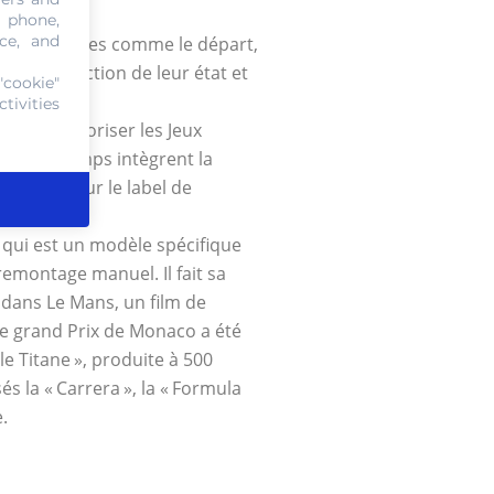
, phone,
ce, and
rentes phases comme le départ,
arie en fonction de leur état et
"cookie"
tivities
ur sponsoriser les Jeux
s garde-temps intègrent la
eurent pour le label de
 qui est un modèle spécifique
remontage manuel. Il fait sa
dans Le Mans, un film de
le grand Prix de Monaco a été
e Titane », produite à 500
s la « Carrera », la « Formula
.