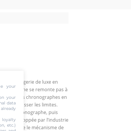
ans l’horlogerie de luxe en
ge your
ontre qui ne se remonte pas à
mière fois des chronographes en
on your
nal data
s su repousser les limites.
 already
sme de chronographe, puis
tre, développée par l’industrie
 loyalty
n, etc.)
 elle intègre le mécanisme de
fers and