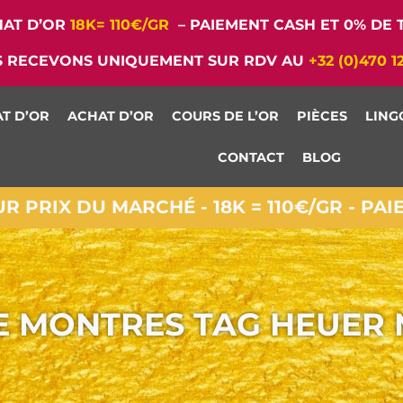
AT D’OR
18K= 110€/GR
– PAIEMENT CASH ET 0% DE T
 RECEVONS UNIQUEMENT SUR RDV AU
+32 (0)470 1
T D’OR
ACHAT D’OR
COURS DE L’OR
PIÈCES
LING
CONTACT
BLOG
 PRIX DU MARCHÉ - 18K = 110€/GR - PA
DE MONTRES TAG HEUER