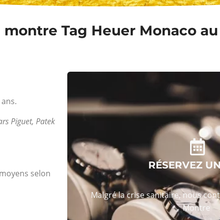
 montre Tag Heuer Monaco au m
 ans.
rs Piguet, Patek
RÉSERVEZ U
s moyens selon
Malgré la crise sanitaire, nous con
Montre