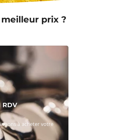
eilleur prix ?
N RDV
tinuons à acheter votre