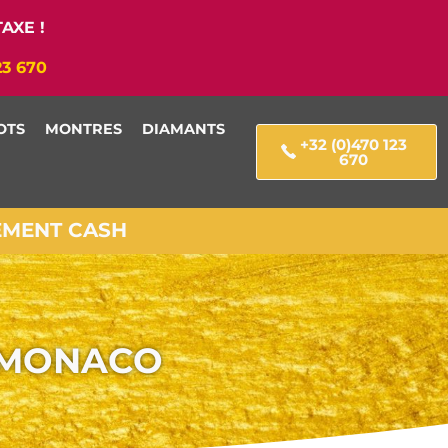
AXE !
23 670
OTS
MONTRES
DIAMANTS
+32 (0)470 123
670
IEMENT CASH
 MONACO