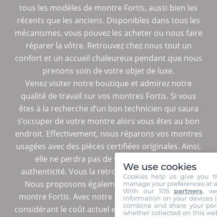
tous les modèles de montre Fortis, aussi bien les
récents que les anciens. Disponibles dans tous les
mécanismes, vous pouvez les acheter ou nous faire
réparer la vôtre. Retrouvez chez nous tout un
confort et un accueil chaleureux pendant que nous
prenons soin de votre objet de luxe.
Venez visiter notre boutique et admirez notre
qualité de travail sur vos montres Fortis. Si vous
êtes à la recherche d’un bon technicien qui saura
s’occuper de votre montre alors vous êtes au bon
endroit. Effectivement, nous réparons vos montres
usagées avec des pièces certifiées originales. Ainsi,
elle ne perdra pas de sa valeur ni de son
We use cookies
authenticité. Vous la retrouverez comme neuve.
Cookies help us give you t
Nous proposons également de racheter votre
manage your preferences at a
With our 105
partners
, w
montre Fortis. Avec notre évaluation objective en
information on your devices (co
combine and share your pers
considérant le coût actuel et l’état de votre montre,
whether collected on this web