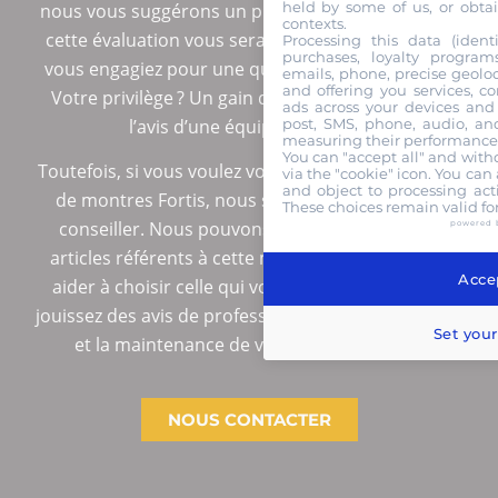
held by some of us, or obtai
nous vous suggérons un prix attractif. Notant que
contexts.
cette évaluation vous sera offerte sans que vous
Processing this data (identi
purchases, loyalty program
vous engagiez pour une quelconque transaction.
emails, phone, precise geoloc
and offering you services, c
Votre privilège ? Un gain de temps important et
ads across your devices and 
post, SMS, phone, audio, and
l’avis d’une équipe d’experts.
measuring their performance,
You can "accept all" and with
Toutefois, si vous voulez vous procurer un modèle
via the "cookie" icon
. You can 
and object to processing acti
de montres Fortis, nous sommes là pour vous
These choices remain valid fo
conseiller. Nous pouvons vous présenter nos
powered 
articles référents à cette marque et même vous
Accep
aider à choisir celle qui vous correspond. Ainsi,
jouissez des avis de professionnels pour l’entretien
Set your
et la maintenance de votre montre Fortis.
NOUS CONTACTER