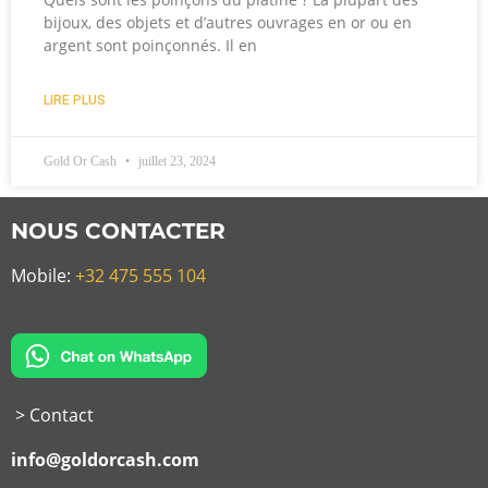
bijoux, des objets et d’autres ouvrages en or ou en
argent sont poinçonnés. Il en
LIRE PLUS
Gold Or Cash
juillet 23, 2024
NOUS CONTACTER
Mobile:
+32 475 555 104
> Contact
info@goldorcash.com