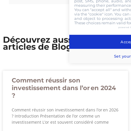
post, SMS, phone, audio, and
measuring their performance,
You can "accept all" and with
via the "cookie" icon
. You can 
and object to processing acti
These choices remain valid fo
powered 
Découvrez aussi nos
Accep
articles de Blog
Set your
Comment réussir son
investissement dans l’or en 2024
?
Comment réussir son investissement dans l’or en 2026
? Introduction Présentation de l’or comme un
investissement L’or est souvent considéré comme