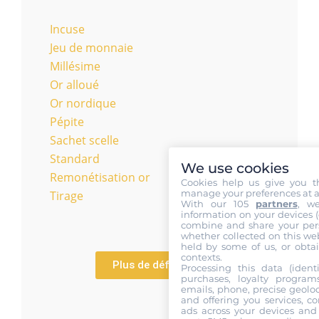
Incuse
Jeu de monnaie
Millésime
Or alloué
Or nordique
Pépite
Sachet scelle
Standard
We use cookies
Remonétisation or
Cookies help us give you t
manage your preferences at a
Tirage
With our 105
partners
, w
information on your devices (co
combine and share your pers
whether collected on this web
held by some of us, or obtai
contexts.
Plus de définitions
Processing this data (identi
purchases, loyalty program
emails, phone, precise geoloc
and offering you services, c
ads across your devices and 