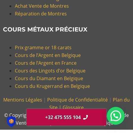
Achat Vente de Montres
Réparation de Montres
COURS MÉTAUX PRÉCIEUX
Prix gramme or 18 carats
Cours de l’Argent en Belgique
Cours de l’Argent en France
Cours des Lingots d’or Belgique
Cours du Diamant en Belgique
Cours du Krugerrand en Belgique
Mentions Légales
|
Politique de Confidentialité
|
Plan du
Site |
Glossaire
© Copyright 2026, Gold Or Cash – Magasin d’Achat et de
+32 475 555 104
Vente d’Or et Bijoux en France et en Belgique.