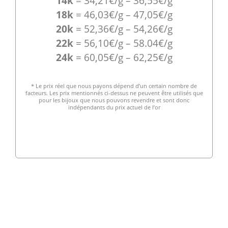
14k
= 34,21€/g – 36,55€/g
18k
= 46,03€/g – 47,05€/g
20k
= 52,36€/g – 54,26€/g
22k
= 56,10€/g – 58.04€/g
24k
= 60,05€/g – 62,25€/g
* Le prix réel que nous payons dépend d’un certain nombre de
facteurs. Les prix mentionnés ci-dessus ne peuvent être utilisés que
pour les bijoux que nous pouvons revendre et sont donc
indépendants du prix actuel de l’or