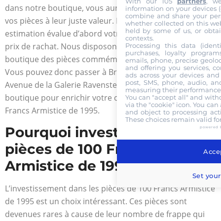
With our 105
partners
, w
dans notre boutique, vous aurez la garantie de vendre
information on your devices (co
combine and share your pers
vos pièces à leur juste valeur. Notre expert en
whether collected on this web
held by some of us, or obtai
estimation évalue d’abord votre pièce avant de fixer le
contexts.
prix de rachat. Nous disposons aussi dans notre
Processing this data (identi
purchases, loyalty program
boutique des pièces commémoratives avec leur histoire.
emails, phone, precise geoloc
and offering you services, c
Vous pouvez donc passer à Bruxelles à l’Espace Louise 4
ads across your devices and 
post, SMS, phone, audio, and
Avenue de la Galerie Ravenstein où est logée notre
measuring their performance,
boutique pour enrichir votre collection de pièce de 100
You can "accept all" and with
via the "cookie" icon
. You can 
Francs Armistice de 1995.
and object to processing acti
These choices remain valid fo
Pourquoi investir dans les
powered 
pièces de 100 Francs
Accep
Armistice de 1995
Set your
L’investissement dans les pièces de 100 Francs Armistice
de 1995 est un choix intéressant. Ces pièces sont
devenues rares à cause de leur nombre de frappe qui