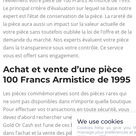
réellement votre pièce de 100 Francs Armistice de 1995.
Le principal critère d’évaluation sur lequel se base notre
expert est l’état de conservation de la pièce. La rareté de
la pièce aura aussi un impact sur la valeur actuelle de
votre pièce sans toutefois oubliée la loi de l’offre et de la
demande du marché. Nos experts évaluent votre pièce
dans la transparence sous votre contrôle. Ce service
vous est offert sans engagement.
Achat et vente d’une pièce
100 Francs Armistice de 1995
Les pièces commémoratives sont des pièces rares qui
ne sont pas disponibles dans n’importe quelle boutique.
Pour effectuer vos transactions en toute sécurité, vous
devez d’abord rechercher une boutique spécialisée.
We use cookies
Gold Or Cash est l’une de ces boutiques qui effectuent
Cookies help us give you t
dans l’achat et la vente des pièces de collection. Une fois
manage your preferences at a