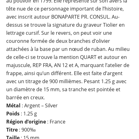
au pouvoir en 1799. Elle représente sur son avers la
tête nue de ce personnage important de l’histoire,
avec inscrit autour BONAPARTE PR. CONSUL. Au-
dessus se trouve la signature du graveur Tiolier en
lettrage cursif. Sur le revers, on peut voir une
couronne formée de deux branches d’olivier
attachées à la base par un nœud de ruban. Au milieu
de celle-ci se trouve la mention QUART et autour en
majuscule, REP FRA, AN 12 et A, marquant l’atelier de
frappe, ainsi qu’un différent. Elle est faite d’argent
avec un titrage de 900 millièmes. Pesant 1.25 g avec
un diamètre de 15 mm, sa tranche est pointée et
barrée en creux.
Métal
: Argent – Silver
Poids
: 1.25 g
Région d’origine
: France
Titre
: 900‰
Taille
: 15 mm