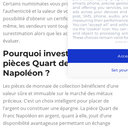
Certains numismates vous proposeront d’étudier
emails, phone, precise geoloc
and offering you services, c
l’authenticité et la valeur de votre pièce et vous aurez la
ads across your devices and 
post, SMS, phone, audio, and
possibilité d’obtenir un certificat. Attention tout de
measuring their performance,
You can "accept all" and with
même, les vendeurs vont toujours présenter une
via the "cookie" icon
. You can 
surestimation alors que les acheteurs vont sous-
and object to processing acti
These choices remain valid fo
évaluer.
powered 
Pourquoi investir dans les
Accep
pièces Quart de Franc
Set your
Napoléon ?
Les pièces de monnaie de collection bénéficient d’une
valeur sûre et immuable sur le marché des métaux
précieux. C’est un choix intelligent pour placer de
l’argent ou constituer une épargne. La pièce Quart de
Franc Napoléon en argent, quant à elle, jouit d’une
disponibilité avantageuse permettant un échange