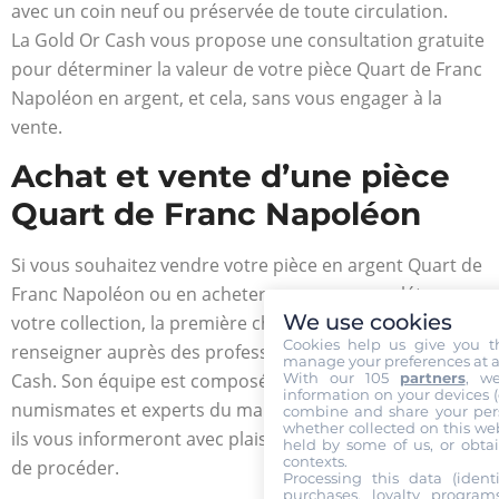
avec un coin neuf ou préservée de toute circulation.
La Gold Or Cash vous propose une consultation gratuite
pour déterminer la valeur de votre pièce Quart de Franc
Napoléon en argent, et cela, sans vous engager à la
vente.
Achat et vente d’une pièce
Quart de Franc Napoléon
Si vous souhaitez vendre votre pièce en argent Quart de
Franc Napoléon ou en acheter une pour compléter
We use cookies
votre collection, la première chose à faire est de se
Cookies help us give you t
renseigner auprès des professionnels comme la Gold Or
manage your preferences at a
With our 105
partners
, w
Cash. Son équipe est composée de spécialistes
information on your devices (co
numismates et experts du marché des métaux précieux,
combine and share your pers
whether collected on this web
ils vous informeront avec plaisir de la meilleure manière
held by some of us, or obtai
contexts.
de procéder.
Processing this data (identi
purchases, loyalty program