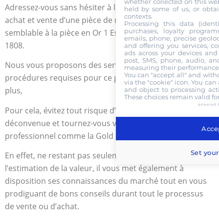
whether collected on this web
Adressez-vous sans hésiter à la Gold Or Cash pour tout
held by some of us, or obtai
contexts.
achat et vente d’une pièce de monnaie ancienne
Processing this data (identi
purchases, loyalty program
semblable à la pièce en Or 1 Escudo Carlos IV de 1792 à
emails, phone, precise geoloc
1808.
and offering you services, c
ads across your devices and 
post, SMS, phone, audio, and
Nous vous proposons des services respectant toutes les
measuring their performance,
You can "accept all" and with
procédures requises pour ce genre de transaction. De
via the "cookie" icon
. You can 
plus,
and object to processing acti
These choices remain valid fo
powered 
Pour cela, évitez tout risque d’arnaque ou de
déconvenue et tournez-vous vers un numismate
Accep
professionnel comme la Gold Or Cash.
Set your
En effet, ne restant pas seulement au stade de
l’estimation de la valeur, il vous met également à
disposition ses connaissances du marché tout en vous
prodiguant de bons conseils durant tout le processus
de vente ou d’achat.