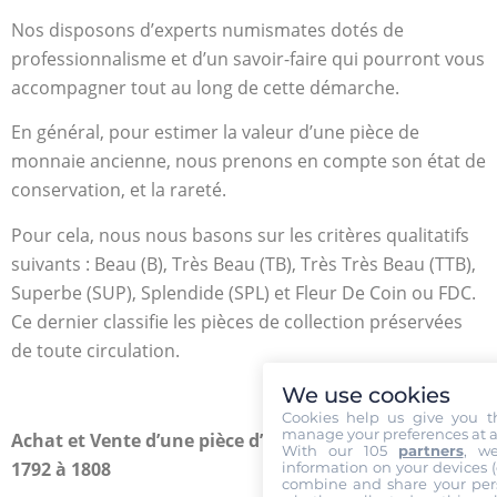
Nos disposons d’experts numismates dotés de
professionnalisme et d’un savoir-faire qui pourront vous
accompagner tout au long de cette démarche.
En général, pour estimer la valeur d’une pièce de
monnaie ancienne, nous prenons en compte son état de
conservation, et la rareté.
Pour cela, nous nous basons sur les critères qualitatifs
suivants : Beau (B), Très Beau (TB), Très Très Beau (TTB),
Superbe (SUP), Splendide (SPL) et Fleur De Coin ou FDC.
Ce dernier classifie les pièces de collection préservées
de toute circulation.
We use cookies
Cookies help us give you t
manage your preferences at a
Achat et Vente d’une pièce d’Or de 1 Escudo Colombie
With our 105
partners
, w
1792 à 1808
information on your devices (co
combine and share your pers