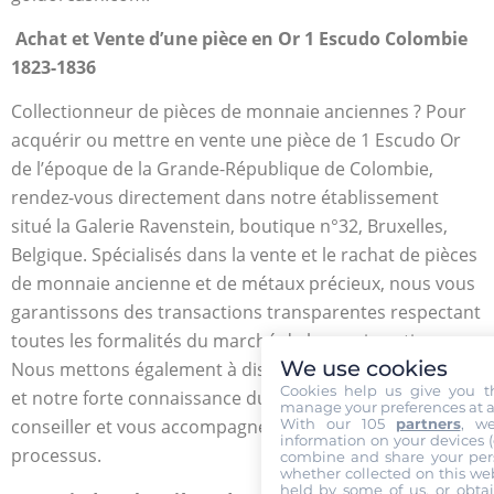
Achat et Vente d’une pièce en Or 1 Escudo Colombie
1823-1836
Collectionneur de pièces de monnaie anciennes ? Pour
acquérir ou mettre en vente une pièce de 1 Escudo Or
de l’époque de la Grande-République de Colombie,
rendez-vous directement dans notre établissement
situé la Galerie Ravenstein, boutique n°32, Bruxelles,
Belgique. Spécialisés dans la vente et le rachat de pièces
de monnaie ancienne et de métaux précieux, nous vous
garantissons des transactions transparentes respectant
toutes les formalités du marché de la numismatique.
We use cookies
Nous mettons également à disposition nos expériences
Cookies help us give you t
et notre forte connaissance du milieu pour vous
manage your preferences at a
With our 105
partners
, w
conseiller et vous accompagner durant tout le
information on your devices (co
processus.
combine and share your pers
whether collected on this web
held by some of us, or obtai