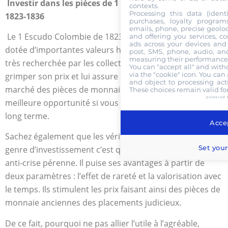
Investir dans les pièces de 1 Escudo Colombie de
contexts.
Processing this data (identi
1823-1836
purchases, loyalty program
emails, phone, precise geoloc
Le 1 Escudo Colombie de 1823 à 1836 est une pièce
and offering you services, c
ads across your devices and 
dotée d’importantes valeurs historiques. Cette pièce est
post, SMS, phone, audio, and
measuring their performance,
très recherchée par les collectionneurs, ce qui fait
You can "accept all" and with
via the "cookie" icon
. You can 
grimper son prix et lui assure une meilleure cote sur le
and object to processing acti
marché des pièces de monnaie anciennes. C’est une
These choices remain valid fo
powered 
meilleure opportunité si vous souhaitez investir sur le
long terme.
Accep
Sachez également que les véritables avantages dans ce
Set your
genre d’investissement c’est qu’il s’agit d’une mesure
anti-crise pérenne. Il puise ses avantages à partir de
deux paramètres : l’effet de rareté et la valorisation avec
le temps. Ils stimulent les prix faisant ainsi des pièces de
monnaie anciennes des placements judicieux.
De ce fait, pourquoi ne pas allier l’utile à l’agréable,