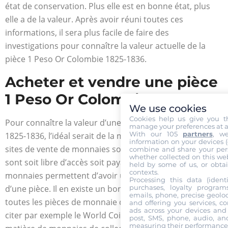
état de conservation. Plus elle est en bonne état, plus
elle a de la valeur. Après avoir réuni toutes ces
informations, il sera plus facile de faire des
investigations pour connaître la valeur actuelle de la
pièce 1 Peso Or Colombie 1825-1836.
Acheter et vendre une pièce
1 Peso Or Colombie 1825-1836
We use cookies
Cookies help us give you t
Pour connaître la valeur d’une pièce 1 Peso Or Colombie
manage your preferences at a
With our 105
partners
, w
1825-1836, l’idéal serait de la mettre en vente. Divers
information on your devices (co
sites de vente de monnaies sont disponibles en ligne. Ils
combine and share your pers
whether collected on this web
sont soit libre d’accès soit payants. Les catalogues de
held by some of us, or obtai
contexts.
monnaies permettent d’avoir une idée sur la cotation
Processing this data (identi
d’une pièce. Il en existe un bon nombre, regroupant
purchases, loyalty program
emails, phone, precise geoloc
toutes les pièces de monnaie dans le monde. On peut
and offering you services, c
ads across your devices and 
citer par exemple le World Coins, la référence en
post, SMS, phone, audio, and
measuring their performance,