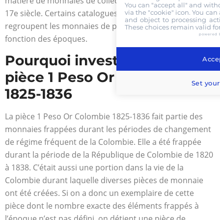
matière de monnaies de collection qui existent depuis le
You can "accept all" and with
17
e
siècle. Certains catalogues sont plus spécifiques et
via the "cookie" icon
. You can 
and object to processing acti
regroupent les monnaies de pays en particulier en
These choices remain valid fo
powered 
fonction des époques.
Pourquoi investir dans une
Accep
pièce 1 Peso Or Colombie
Set your
1825-1836
La pièce 1 Peso Or Colombie 1825-1836 fait partie des
monnaies frappées durant les périodes de changement
de régime fréquent de la Colombie. Elle a été frappée
durant la période de la République de Colombie de 1820
à 1838. C’était aussi une portion dans la vie de la
Colombie durant laquelle diverses pièces de monnaie
ont été créées. Si on a donc un exemplaire de cette
pièce dont le nombre exacte des éléments frappés à
l’époque n’est pas défini, on détient une pièce de