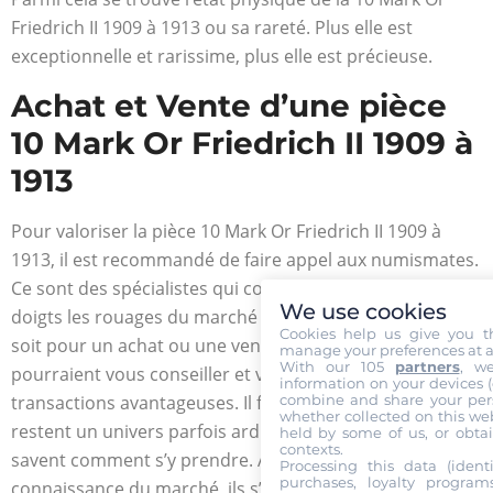
Friedrich II 1909 à 1913 ou sa rareté. Plus elle est
exceptionnelle et rarissime, plus elle est précieuse.
Achat et Vente d’une pièce
10 Mark Or Friedrich II 1909 à
1913
Pour valoriser la pièce 10 Mark Or Friedrich II 1909 à
1913, il est recommandé de faire appel aux numismates.
Ce sont des spécialistes qui connaissent sur le bout des
We use cookies
doigts les rouages du marché des pièces d’or. Que ce
Cookies help us give you t
soit pour un achat ou une vente, ces derniers
manage your preferences at a
With our 105
partners
, w
pourraient vous conseiller et vous diriger vers les
information on your devices (co
combine and share your pers
transactions avantageuses. Il faut noter que les pièces
whether collected on this web
restent un univers parfois ardu mais les collectionneurs
held by some of us, or obtai
contexts.
savent comment s’y prendre. Avec une meilleure
Processing this data (identi
purchases, loyalty program
connaissance du marché, ils s’adonnent à de vrais défis