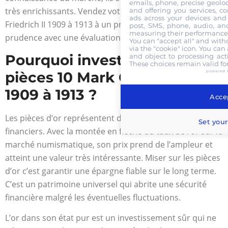
emails, phone, precise geoloc
très enrichissants. Vendez votre pièce 10 Mark Or
and offering you services, c
ads across your devices and 
Friedrich II 1909 à 1913 à un prix intéressant en toute
post, SMS, phone, audio, and
measuring their performance,
prudence avec une évaluation des plus correctes.
You can "accept all" and with
via the "cookie" icon
. You can 
Pourquoi investir dans les
and object to processing acti
These choices remain valid fo
powered 
pièces 10 Mark Or Friedrich II
1909 à 1913 ?
Accep
Les pièces d’or représentent d’énormes intérêts
Set your
financiers. Avec la montée en flèche du taux de l’or sur le
marché numismatique, son prix prend de l’ampleur et
atteint une valeur très intéressante. Miser sur les pièces
d’or c’est garantir une épargne fiable sur le long terme.
C’est un patrimoine universel qui abrite une sécurité
financière malgré les éventuelles fluctuations.
L’or dans son état pur est un investissement sûr qui ne