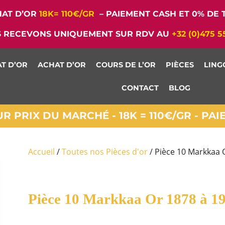
AT D’OR
18K= 110€/GR
– PAIEMENT CASH ET 0% DE T
 RECEVONS UNIQUEMENT SUR RDV AU
+32 (0)475 5
T D’OR
ACHAT D’OR
COURS DE L’OR
PIÈCES
LING
CONTACT
BLOG
 PRIX DU MARCHÉ - 18K = 110€/GR - PA
Accueil
/
Toutes nos Pièces d'or
/ Pièce 10 Markkaa 
Pièce 10 Markkaa Or 1878 à 1