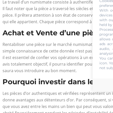
Cookie
Le travail d’un numismate consiste à authentifier votre pi
prefere
Il faut noter que la pièce a traversé les siècles et son état
With o
pièce. Il prêtera attention à son état de conservation ou e
devices
with ou
qui elle appartient. Chaque pièce correspond à une générati
held by
Process
Achat et Vente d’une pièce 10
program
allows 
Rentabiliser une pièce sur le marché numismatique requiert 
ads acr
audio,
simple connaissance de cette donnée n’est pas suffisante p
analysi
il est essentiel de confier vos opérations à un expert en 
You can
icon
. Y
avis totalement objectif, il pourra identifier pour vous le 
not sub
saura vous introduire au bon moment.
Pourquoi investir dans les piè
Les pièces d’or authentiques et vérifiées représentent un
donne avantages aux détenteurs d’or. Par conséquent, si v
que vous avez entre les mains un bien qui peut vous valoir