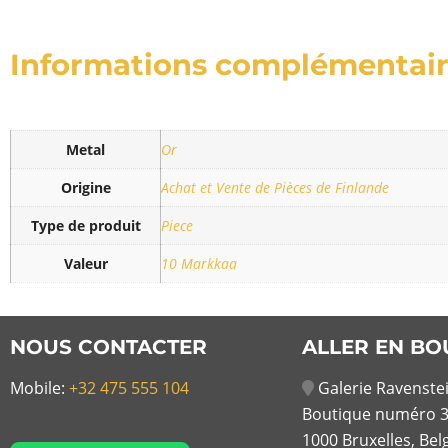
Informations complémentai
Metal
Or
Origine
Achat et Vente de Pièces de Finlande
Type de produit
Piece
Valeur
10 Markkaa
NOUS CONTACTER
ALLER EN BO
Mobile:
+32 475 555 104
Galerie Ravenstei
Boutique numéro 3
1000 Bruxelles, Bel