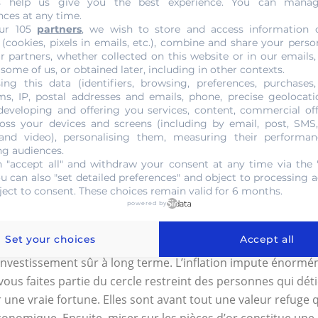
s help us give you the best experience. You can mana
èce. Il a les compétences nécessaires pour vérifier l’exactit
nces at any time.
 peut en dire long. Le regard avisé du spécialiste pourra vous 
ur 105
partners
, we wish to store and access information 
ncore aux particularités de la pièce qu’il décèlera suivant l
 (cookies, pixels in emails, etc.), combine and share your perso
r partners, whether collected on this website or in our emails,
on et lui seul pourra vérifier cela.
 some of us, or obtained later, including in other contexts.
ing this data (identifiers, browsing, preferences, purchases,
 Markkaa Or 1878 à 1913
s, IP, postal addresses and emails, phone, precise geolocatio
developing and offering you services, content, commercial of
une attention particulière. Le cours de l’or est important et
oss your devices and screens (including by email, post, SMS
 and video), personalising them, measuring their performan
our se faire. Le réseau est très saturé et la concurrence pas
ng audiences.
la matière. Le spécialiste en numismatique mettra ses compé
 "accept all" and withdraw your consent at any time via the 
ou can also "set detailed preferences" and object to processing ac
meilleur circuit à prendre. La configuration du marché est à s
ject to consent. These choices remain valid for 6 months.
powered by
ces 10 Markkaa Or 1878 à 1913 ?
Set your choices
Accept all
 investissement sûr à long terme. L’inflation impute énormé
ous faites partie du cercle restreint des personnes qui dét
 une vraie fortune. Elles sont avant tout une valeur refuge 