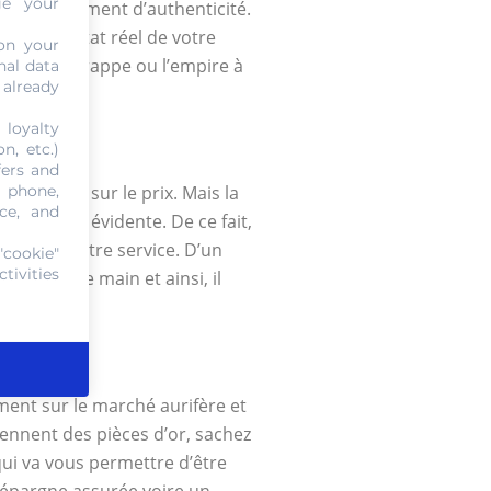
ge your
ude du document d’authenticité.
révéler l’état réel de votre
on your
’époque de frappe ou l’empire à
nal data
 already
 loyalty
n, etc.)
fers and
 influera sur le prix. Mais la
, phone,
ce, and
 toujours évidente. De ce fait,
tences à votre service. D’un
"cookie"
tivities
a portée de main et ainsi, il
ment sur le marché aurifère et
iennent des pièces d’or, sachez
qui va vous permettre d’être