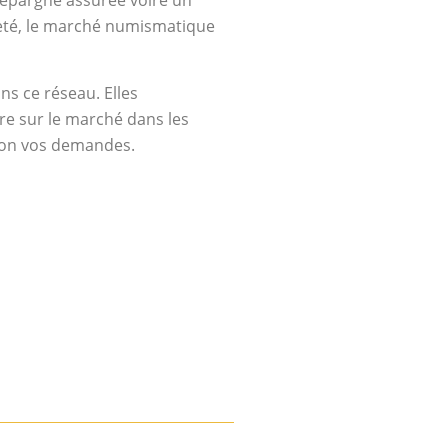
e épargne assurée voire un
areté, le marché numismatique
ns ce réseau. Elles
re sur le marché dans les
elon vos demandes.