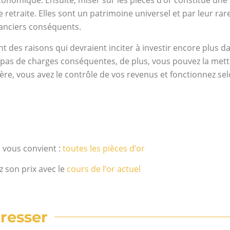
économique. Ensuite, miser sur les pièces d’or constitue un
 retraite. Elles sont un patrimoine universel et par leur r
nanciers conséquents.
 des raisons qui devraient inciter à investir encore plus da
t pas de charges conséquentes, de plus, vous pouvez la mett
ère, vous avez le contrôle de vos revenus et fonctionnez s
i vous convient :
toutes les pièces d’or
z son prix avec le
cours de l’or actuel
resser