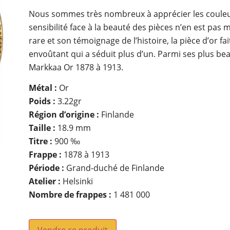
Nous sommes très nombreux à apprécier les couleur
sensibilité face à la beauté des pièces n’en est pas
rare et son témoignage de l’histoire, la pièce d’or f
envoûtant qui a séduit plus d’un. Parmi ses plus bea
Markkaa Or 1878 à 1913.
Métal :
Or
Poids :
3.22gr
Région d’origine :
Finlande
Taille :
18.9 mm
Titre :
900 ‰
Frappe :
1878 à 1913
Période :
Grand-duché de Finlande
Atelier :
Helsinki
Nombre de frappes :
1 481 000
Vendre ce produit