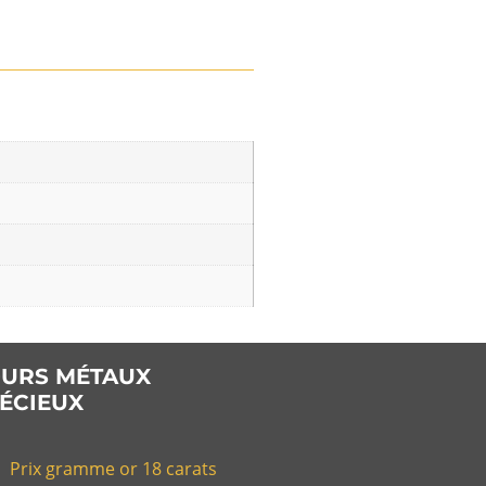
URS MÉTAUX
ÉCIEUX
Prix gramme or 18 carats