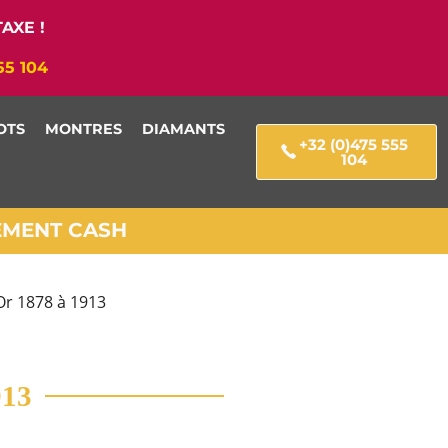
AXE !
55 104
OTS
MONTRES
DIAMANTS
+32 (0)475 555
104
IEMENT CASH
Or 1878 à 1913
913