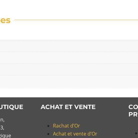
res
UTIQUE
ACHAT ET VENTE
CO
PR
n,
Rachat d’Or
3,
Achat et vente d’Or
gique