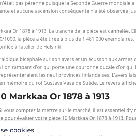
 n’était pas pérenne puisque la Seconde Guerre mondiale a 
ente et aucune ascension conséquente n’a été observée jusqu
rkkaa Or 1878 à 1913. La tranche de la pièce est cannelée. El
/1000, la pièce a été tirée à plus de 1 481 000 exemplaires. E
iée à l’atelier de Helsinki.
éraldique bicéphale sur son avers et un écusson aux armes de
 lion rampant d’or qui porte une couronne ducale d’or qui 
représenteraient les neuf provinces finlandaises. L’avers la
en mémoire du roi Gustave Vasa de Suède. Le revers affiche l
10 Markkaa Or 1878 à 1913
Si vous comptez la mettre sur le marché, il est essentiel d’y
e pour évaluer votre pièce 10 Markkaa Or 1878 à 1913. Pour s
se cookies