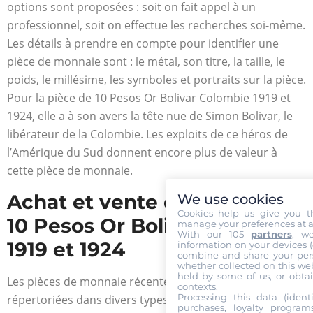
options sont proposées : soit on fait appel à un
professionnel, soit on effectue les recherches soi-même.
Les détails à prendre en compte pour identifier une
pièce de monnaie sont : le métal, son titre, la taille, le
poids, le millésime, les symboles et portraits sur la pièce.
Pour la pièce de 10 Pesos Or Bolivar Colombie 1919 et
1924, elle a à son avers la tête nue de Simon Bolivar, le
libérateur de la Colombie. Les exploits de ce héros de
l’Amérique du Sud donnent encore plus de valeur à
cette pièce de monnaie.
Achat et vente de la pièce de
We use cookies
Cookies help us give you t
10 Pesos Or Bolivar Colombie
manage your preferences at a
With our 105
partners
, w
1919 et 1924
information on your devices (co
combine and share your pers
whether collected on this web
held by some of us, or obtai
Les pièces de monnaie récentes et anciennes sont
contexts.
Processing this data (identi
répertoriées dans divers types de catalogues. Certains
purchases, loyalty program