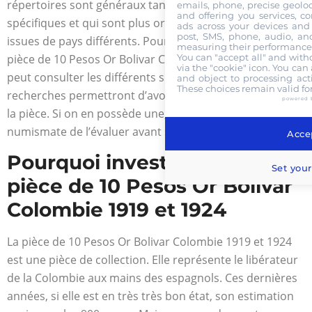
répertoires sont généraux tandis qu’il existe des plus
emails, phone, precise geoloc
and offering you services, c
spécifiques et qui sont plus orientés vers les pièces
ads across your devices and 
post, SMS, phone, audio, and
issues de pays différents. Pour acheter ou vendre une
measuring their performance,
You can "accept all" and with
pièce de 10 Pesos Or Bolivar Colombie 1919 et 1924, on
via the "cookie" icon
. You can 
peut consulter les différents sites de vente en ligne. Les
and object to processing acti
These choices remain valid fo
recherches permettront d’avoir une idée sur la valeur de
powered 
la pièce. Si on en possède une, on peut demander à un
numismate de l’évaluer avant sa mise en vente.
Accep
Pourquoi investir dans une
Set your
pièce de 10 Pesos Or Bolivar
Colombie 1919 et 1924
La pièce de 10 Pesos Or Bolivar Colombie 1919 et 1924
est une pièce de collection. Elle représente le libérateur
de la Colombie aux mains des espagnols. Ces dernières
années, si elle est en très très bon état, son estimation