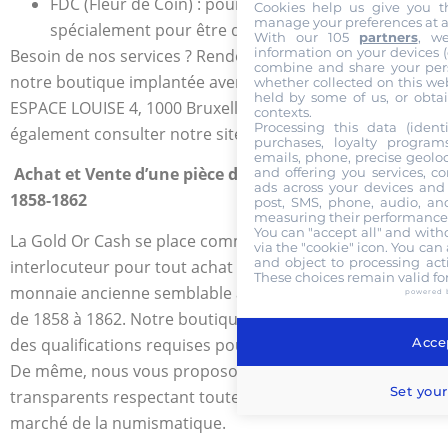
FDC (Fleur de Coin) : pour les pièces créées
Cookies help us give you t
manage your preferences at a
spécialement pour être des pièces de collection.
With our 105
partners
, w
information on your devices (co
Besoin de nos services ? Rendez-vous directement à
combine and share your pers
notre boutique implantée avenue de La Toison D’or 40,
whether collected on this web
held by some of us, or obtai
ESPACE LOUISE 4, 1000 Bruxelles, Belgique. Vous pouvez
contexts.
Processing this data (identi
également consulter notre site goldorcash.com.
purchases, loyalty program
emails, phone, precise geoloc
Achat et Vente d’une pièce de 10 Pesos Or Colombie
and offering you services, c
ads across your devices and 
1858-1862
post, SMS, phone, audio, and
measuring their performance,
You can "accept all" and with
La Gold Or Cash se place comme un meilleur
via the "cookie" icon
. You can 
and object to processing acti
interlocuteur pour tout achat et vente d’une pièce de
These choices remain valid fo
monnaie ancienne semblable au 10 Pesos Or Colombie
powered 
de 1858 à 1862. Notre boutique est agréée et dispose
Accep
des qualifications requises pour ce genre d’opérations.
De même, nous vous proposons des services
Set your
transparents respectant toutes les démarches du
marché de la numismatique.