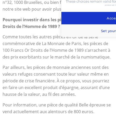
These choices remain valid fo
n°32, 1000 Bruxelles, ou bien faites un petit tour dans
powered 
notre site web pour avoir plus d’informations.
Accep
Pourquoi investir dans les pièces de 100 Francs Or
Droits de l’Homme de 1989 ?
Set your
Comme toutes les autres pièces en Or de la série
commémorative de La Monnaie de Paris, les pièces de
100 Francs Or Droits de l’Homme de 1989 s’arrachent à
des prix exorbitants sur le marché de la numismatique.
Par ailleurs, les pièces de monnaie anciennes sont des
valeurs refuges conservant toute leur valeur même en
période de crise financière. À ce propos, vous pourriez
en faire un excellent produit d’épargne, assurant d’une
hausse de la valeur, au fil des années.
Pour information, une pièce de qualité Belle épreuve se
vend actuellement aux alentours de 800 euros.