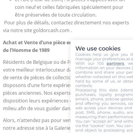
coin neuf et celles fabriquées spécialement pour
être préservées de toute circulation.
Pour plus de détails, contactez directement nos experts
via notre site goldorcash.com .
Achat et Vente d’une pièce en Or de 100 Francs Droits
We use cookies
de l’Homme de 1989
Cookies help us give you t
manage your preferences at a
Résidents de Belgique ou de France, la Gold Or Cash est
With our 105
partners
, w
information on your devices (co
votre meilleur interlocuteur dans vos projets d’achat ou
combine and share your pers
whether collected on this web
de vente de pièces de collection numismatique. Nous
held by some of us, or obtai
disposons d’une forte expérience en achat et vente de
contexts.
Processing this data (identi
pièces anciennes. Nos experts numismates mettent à
purchases, loyalty program
emails, phone, precise geoloc
disposition leurs expériences et leurs connaissances du
and offering you services, c
milieu afin de vous guider dans le bon choix.
ads across your devices and 
post, SMS, phone, audio, and
measuring their performance,
Alors, n’attendez pas pour venir dans notre boutique
You can "accept all" and with
via the "cookie" icon
. You can 
notre adresse sise à la Galerie Ravenstein, boutique
and object to processing acti