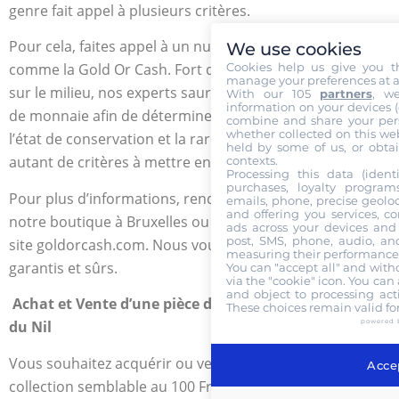
genre fait appel à plusieurs critères.
Pour cela, faites appel à un numismate professionnel
We use cookies
Cookies help us give you t
comme la Gold Or Cash. Fort d’une fine connaissance
manage your preferences at a
sur le milieu, nos experts sauront authentifier vos pièces
With our 105
partners
, w
information on your devices (co
de monnaie afin de déterminer son juste prix. Pour cela,
combine and share your pers
whether collected on this web
l’état de conservation et la rareté de votre pièce sont
held by some of us, or obtai
autant de critères à mettre en avant.
contexts.
Processing this data (identi
purchases, loyalty program
Pour plus d’informations, rendez-vous directement dans
emails, phone, precise geoloc
and offering you services, c
notre boutique à Bruxelles ou connectez-vous sur notre
ads across your devices and 
post, SMS, phone, audio, and
site goldorcash.com. Nous vous proposons des services
measuring their performance,
garantis et sûrs.
You can "accept all" and with
via the "cookie" icon
. You can 
and object to processing acti
Achat et Vente d’une pièce de 100 Francs
Or Trésors
These choices remain valid fo
powered 
du Nil
Vous souhaitez acquérir ou vendre une pièce de
Accep
collection semblable au 100 Francs Trésors du Nil ?