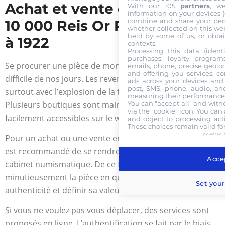
Achat et vente d’une pièce
With our 105
partners
, w
information on your devices (co
combine and share your pers
10 000 Reis Or Pedro II 1889
whether collected on this web
held by some of us, or obtai
à 1922
contexts.
Processing this data (identi
purchases, loyalty program
Se procurer une pièce de monnaie antique n’est plus
emails, phone, precise geoloc
and offering you services, c
difficile de nos jours. Les revendeurs se font nombreux,
ads across your devices and 
post, SMS, phone, audio, and
surtout avec l’explosion de la technologie et d’internet.
measuring their performance,
Plusieurs boutiques sont maintenant disponibles et
You can "accept all" and with
via the "cookie" icon
. You can 
facilement accessibles sur le web.
and object to processing acti
These choices remain valid fo
powered 
Pour un achat ou une vente en bonne et due forme, il
est recommandé de se rendre directement dans un
Accep
cabinet numismatique. De ce fait, un expert peut étudier
minutieusement la pièce en question, confirmer son
Set your
authenticité et définir sa valeur exacte.
Si vous ne voulez pas vous déplacer, des services sont
proposés en ligne. L’authentification se fait par le biais