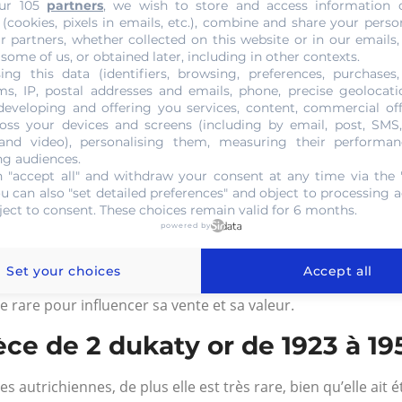
ur 105
partners
, we wish to store and access information 
ne opération difficile et nécessite l’avis d’experts. Il est 
 (cookies, pixels in emails, etc.), combine and share your perso
ière. Trois facteurs à prendre en compte pour évaluer cor
r partners, whether collected on this website or in our emails,
 some of us, or obtained later, including in other contexts.
t l’attrait commercial. Il est important de connaître l’état
ing this data (identifiers, browsing, preferences, purchases,
aie. La pièce de 2 dukaty or de 1923 à 1951 est un spécimen 
s, IP, postal addresses and emails, phone, precise geolocatio
de prix est de la mettre en vente. L’estimation de la valeur
developing and offering you services, content, commercial of
oss your devices and screens (including by email, post, SMS
’on fasse les recherches de notre côté.
 and video), personalising them, measuring their performan
ng audiences.
 2 dukaty or de 1923 à 1951
 "accept all" and withdraw your consent at any time via the 
ou can also "set detailed preferences" and object to processing ac
ject to consent. These choices remain valid for 6 months.
lection rare, elle n’est pas circulante, donc il est probable
powered by
 une caractéristique cruciale dans la détermination de la val
e la rareté d’une pièce. On peut consulter les divers catal
Set your choices
Accept all
La rareté d’une pièce peut également se justifier par une faib
e rare pour influencer sa vente et sa valeur.
ce de 2 dukaty or de 1923 à 19
 autrichiennes, de plus elle est très rare, bien qu’elle ait 