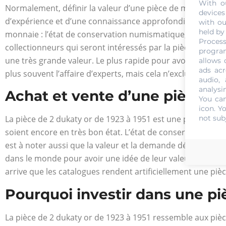
With o
Normalement, définir la valeur d’une pièce de monnaie est u
devices
d’expérience et d’une connaissance approfondie en la mat
with ou
held by
monnaie : l’état de conservation numismatique, la rareté e
Process
collectionneurs qui seront intéressés par la pièce de monn
program
une très grande valeur. Le plus rapide pour avoir une idée 
allows 
ads acr
plus souvent l’affaire d’experts, mais cela n’exclue pas qu
audio,
analysi
Achat et vente d’une pièce de
You can
icon
. Y
not sub
La pièce de 2 dukaty or de 1923 à 1951 est une pièce de col
soient encore en très bon état. L’état de conservation est
est à noter aussi que la valeur et la demande dépendent d
dans le monde pour avoir une idée de leur valeur actuelle. 
arrive que les catalogues rendent artificiellement une pièc
Pourquoi investir dans une piè
La pièce de 2 dukaty or de 1923 à 1951 ressemble aux pièces