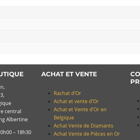
UTIQUE
ACHAT ET VENTE
CO
PR
n,
Rachat d’Or
3,
Achat et vente d’Or
gique
Achat et Vente d’Or en
re central
Belgique
ing Albertine
Achat Vente de Diamants
10h00 – 18h30
Achat Vente de Pièces en Or