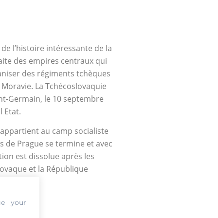
e l’histoire intéressante de la
éfaite des empires centraux qui
rganiser des régiments tchèques
e Moravie. La Tchécoslovaquie
aint-Germain, le 10 septembre
 Etat.
 appartient au camp socialiste
ps de Prague se termine et avec
tion est dissolue après les
slovaque et la République
951
ge your