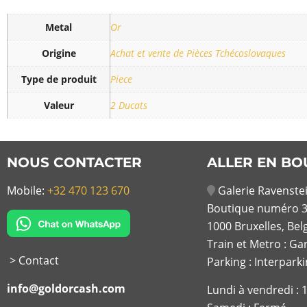
Metal
Or
Origine
Achat et vente de Pièces Tchécoslovaques
Type de produit
Piece
Valeur
2 Ducats
NOUS CONTACTER
ALLER EN BO
Mobile:
+32 470 123 670
Galerie Ravenstei
Boutique numéro 3
1000 Bruxelles, Bel
Train et Metro : Ga
> Contact
Parking : Interpark
info@goldorcash.com
Lundi à vendredi :