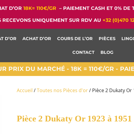
AT D’OR
18K= 110€/GR
– PAIEMENT CASH ET 0% DE T
 RECEVONS UNIQUEMENT SUR RDV AU
+32 (0)470 1
T D’OR
ACHAT D’OR
COURS DE L’OR
PIÈCES
LING
CONTACT
BLOG
 PRIX DU MARCHÉ - 18K = 110€/GR - PA
Accueil
/
Toutes nos Pièces d'or
/ Pièce 2 Dukaty Or
Pièce 2 Dukaty Or 1923 à 1951