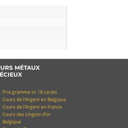
URS MÉTAUX
ÉCIEUX
Prix gramme or 18 carats
Cours de l’Argent en Belgique
Cours de l’Argent en France
Cours des Lingots d’or
Belgique