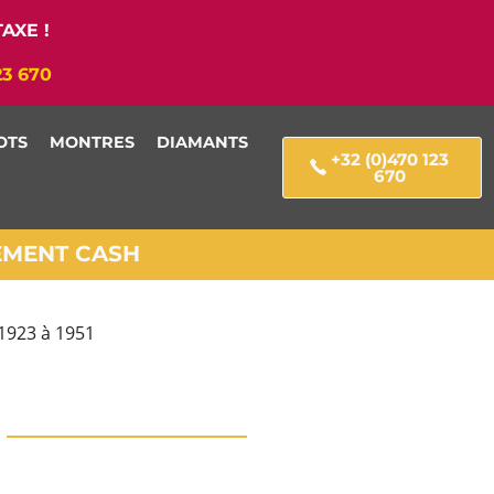
AXE !
23 670
OTS
MONTRES
DIAMANTS
+32 (0)470 123
670
IEMENT CASH
 1923 à 1951