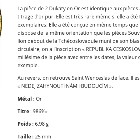
La pièce de 2 Dukaty en Or est identique aux pièces 
titrage d’or pur. Elle est très rare même si elle a ét
exemplaires. Elle a été conçue en même temps que la
dispose de la même orientation que les pièces Souve
lion debout de la Tchécoslovaquie muni de son blaso
circulaire, on a l’inscription « REPUBLIKA CESKOSLOV
millésime de la pièce avec entre les dates, la valeur 
exemple.
Au revers, on retrouve Saint Wenceslas de face. Il e
« NEDEJ·ZAHYNOUTI·NÁM·I·BUDOUCÍM ».
Métal :
Or
Titre
: 986‰
Poids :
6.98 g
Taille :
25 mm