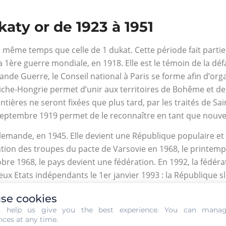
katy or de 1923 à 1951
 même temps que celle de 1 dukat. Cette période fait partie d
 la 1ère guerre mondiale, en 1918. Elle est le témoin de la d
rande Guerre, le Conseil national à Paris se forme afin d’o
utriche-Hongrie permet d’unir aux territoires de Bohême et d
tières ne seront fixées que plus tard, par les traités de S
10 septembre 1919 permet de le reconnaître en tant que nouvel
llemande, en 1945. Elle devient une République populaire et
ention des troupes du pacte de Varsovie en 1968, le printem
bre 1968, le pays devient une fédération. En 1992, la fédéra
eux Etats indépendants le 1er janvier 1993 : la République 
ique tchèque est la couronne tchèque.
se cookies
pièce de 2 dukaty or de 1923 à 1
s help us give you the best experience. You can mana
nces at any time.