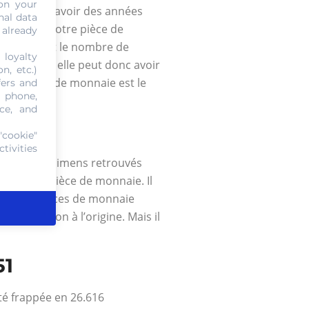
on your
nécessaire d’avoir des années
nal data
rectement votre pièce de
 already
 du marché et le nombre de
 loyalty
très rare, elle peut donc avoir
n, etc.)
 des pièces de monnaie est le
fers and
, phone,
ce, and
"cookie"
tivities
 que les spécimens retrouvés
eur d’une pièce de monnaie. Il
ogues de pièces de monnaie
le émission à l’origine. Mais il
51
été frappée en 26.616