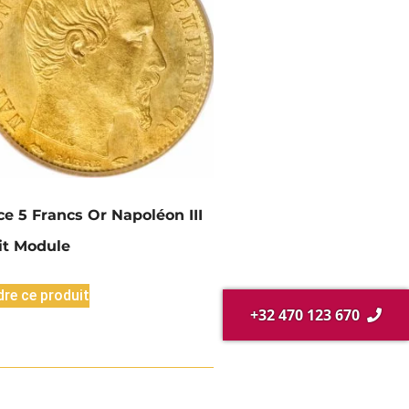
ce 5 Francs Or Napoléon III
it Module
re ce produit
+32 470 123 670