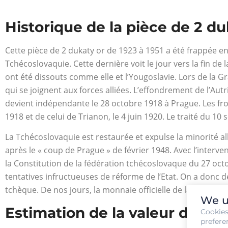
Historique de la pièce de 2 du
Cette pièce de 2 dukaty or de 1923 à 1951 a été frappée en
Tchécoslovaquie. Cette dernière voit le jour vers la fin de
ont été dissouts comme elle et l’Yougoslavie. Lors de la G
qui se joignent aux forces alliées. L’effondrement de l’A
devient indépendante le 28 octobre 1918 à Prague. Les fron
1918 et de celui de Trianon, le 4 juin 1920. Le traité du 
La Tchécoslovaquie est restaurée et expulse la minorité a
après le « coup de Prague » de février 1948. Avec l’interv
la Constitution de la fédération tchécoslovaque du 27 octo
tentatives infructueuses de réforme de l’Etat. On a donc d
tchèque. De nos jours, la monnaie officielle de la Républ
We u
Estimation de la valeur de la 
Cookie
prefere