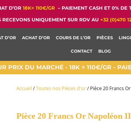
AT D’OR
18K= 110€/GR
– PAIEMENT CASH ET 0% DE T
 RECEVONS UNIQUEMENT SUR RDV AU
+32 (0)470 1
T D’OR
ACHAT D’OR
COURS DE L’OR
PIÈCES
LING
CONTACT
BLOG
 PRIX DU MARCHÉ - 18K = 110€/GR - PA
Accueil
/
Toutes nos Pièces d'or
/ Pièce 20 Francs Or
Pièce 20 Francs Or Napoléon II