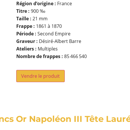
Région d’origine :
France
Titre :
900 ‰
Taille :
21 mm
Frappe :
1861 à 1870
Période :
Second Empire
Graveur :
Désiré-Albert Barre
Ateliers :
Multiples
Nombre de frappes :
85 466 540
Vendre le produit
ancs Or Napoléon III Tête Laur