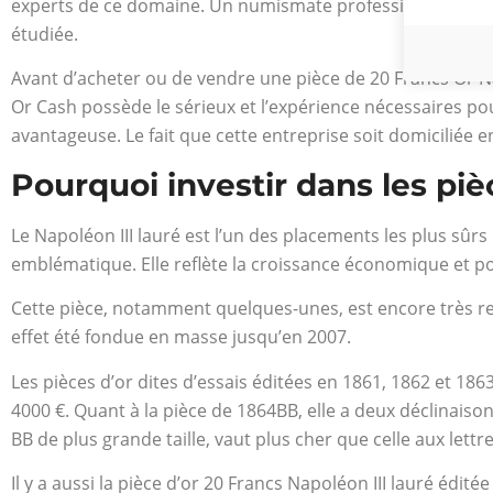
experts de ce domaine. Un numismate professionnel se doi
étudiée.
Avant d’acheter ou de vendre une pièce de 20 Francs Or N
Or Cash possède le sérieux et l’expérience nécessaires p
avantageuse. Le fait que cette entreprise soit domiciliée e
Pourquoi investir dans les piè
Le Napoléon III lauré est l’un des placements les plus sûrs
emblématique. Elle reflète la croissance économique et poli
Cette pièce, notamment quelques-unes, est encore très re
effet été fondue en masse jusqu’en 2007.
Les pièces d’or dites d’essais éditées en 1861, 1862 et 1863
4000 €. Quant à la pièce de 1864BB, elle a deux déclinaisons i
BB de plus grande taille, vaut plus cher que celle aux lettre
Il y a aussi la pièce d’or 20 Francs Napoléon III lauré édité