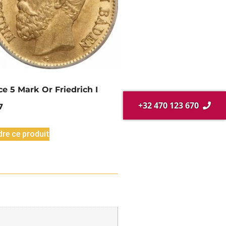
ce 5 Mark Or Friedrich I
+32 470 123 670
7
re ce produit