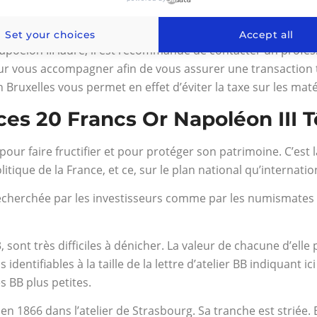
t d’avoir le coup d’œil, l’expérience et des connaissance
Set your choices
Accept all
apoélon III lauré, il est recommandé de contacter un profe
our vous accompagner afin de vous assurer une transaction 
n Bruxelles vous permet en effet d’éviter la taxe sur les mat
ces 20 Francs Or Napoléon III T
 pour faire fructifier et pour protéger son patrimoine. C’est 
tique de la France, et ce, sur le plan national qu’internatio
cherchée par les investisseurs comme par les numismates du 
, sont très difficiles à dénicher. La valeur de chacune d’elle 
dentifiables à la taille de la lettre d’atelier BB indiquant ic
s BB plus petites.
e en 1866 dans l’atelier de Strasbourg. Sa tranche est striée. 