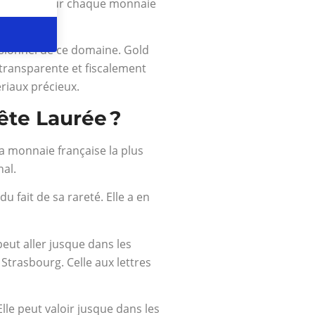
s poussées sur chaque monnaie
ssionnel de ce domaine. Gold
transparente et fiscalement
ériaux précieux.
ête Laurée ?
la monnaie française la plus
nal.
fait de sa rareté. Elle a en
peut aller jusque dans les
i Strasbourg. Celle aux lettres
Elle peut valoir jusque dans les