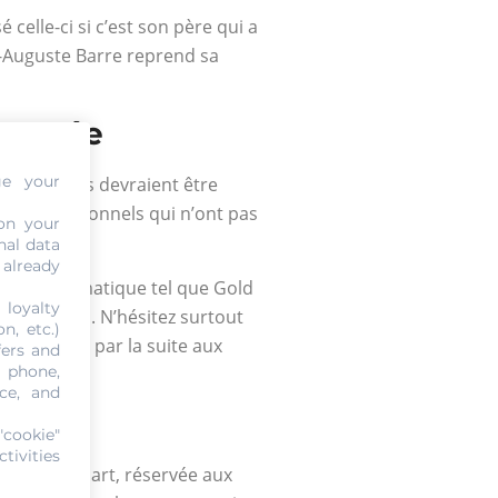
 celle-ci si c’est son père qui a
an-Auguste Barre reprend sa
 Laurée
ge your
 opérations devraient être
les professionnels qui n’ont pas
on your
nal data
 already
de la numismatique tel que Gold
 loyalty
tiples fois. N’hésitez surtout
n, etc.)
aire appel par la suite aux
fers and
, phone,
ce, and
aurée
"cookie"
tivities
our la plupart, réservée aux