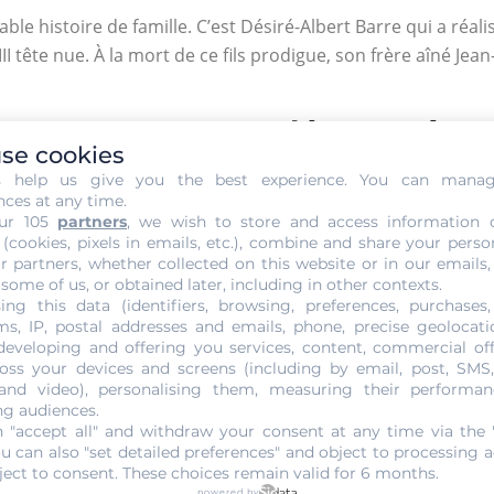
le histoire de famille. C’est Désiré-Albert Barre qui a réalisé
II tête nue. À la mort de ce fils prodigue, son frère aîné Je
 20 Francs Or Napoléon III Tête
se cookies
s help us give you the best experience. You can mana
20 Francs Or Napoléon tête laurée à un prix mal estimé. Ces
nces at any time.
 payer trop cher ni à la revendre trop bas. Les particuliers, 
ur 105
partners
, we wish to store and access information 
er une pièce d’or à sa juste valeur.
 (cookies, pixels in emails, etc.), combine and share your perso
r partners, whether collected on this website or in our emails,
 20 Francs, car sa valeur a été mal jaugée. Un professionnel 
 some of us, or obtained later, including in other contexts.
ing this data (identifiers, browsing, preferences, purchases,
e action ne vous engage en rien et peut être réalisée de mul
s, IP, postal addresses and emails, phone, precise geolocatio
oin d’autant plus que cette opération ne vous force pas à f
developing and offering you services, content, commercial of
oss your devices and screens (including by email, post, SMS
 and video), personalising them, measuring their performan
ng audiences.
 Francs Or Napoléon III Tête L
 "accept all" and withdraw your consent at any time via the 
ou can also "set detailed preferences" and object to processing ac
ctuantes. La cotation des anciennes pièces d’or est donc p
ject to consent. These choices remain valid for 6 months.
powered by