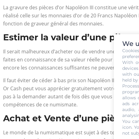
La gravure des pièces d’or Napoléon III constitue une véritab
réalisé celle sur les monnaies d’or de 20 Francs Napoléon I
fonction de graveur général des monnaies.
Estimer la valeur d’une pièce
We u
Cookie
Il serait malheureux d’acheter ou de vendre une pièce de 
prefere
faites en connaissance de sa valeur réelle pour ne pas à la
With o
encore les connaissances suffisantes ne peuvent pas estim
devices
with ou
Il faut éviter de céder à bas prix son Napoléon III d’or de
held by
Process
Or Cash peut vous apprécier gratuitement votre avoir. Cett
program
pas à la demander autant de fois dès que vous en aurez bes
allows 
ads acr
compétences de ce numismate.
audio,
analysi
Achat et Vente d’une pièce 20
You can
icon
. Y
Le monde de la numismatique est sujet à des tendances flu
not sub