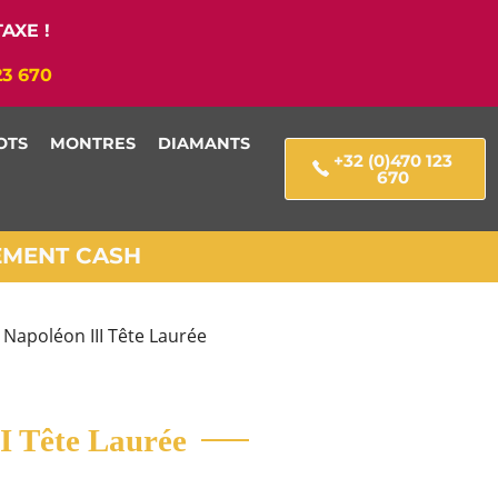
AXE !
23 670
OTS
MONTRES
DIAMANTS
+32 (0)470 123
670
IEMENT CASH
 Napoléon III Tête Laurée
I Tête Laurée