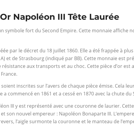
 Or Napoléon III Tête Laurée
 un symbole fort du Second Empire. Cette monnaie affiche no
ée par le décret du 18 juillet 1860. Elle a été frappée à plu
e A) et de Strasbourg (indiqué par BB). Cette monnaie est pr
 résistance aux transports et au choc. Cette pièce d’or est a
 France.
r soient inscrites sur l’avers de chaque pièce émise. Cela leu
rappe a commencé en 1861 et a cessé en 1870 avec la chute d
oléon III y est représenté avec une couronne de laurier. Ce
 et son nouvel empereur : Napoléon Bonaparte III. L’empere
 revers, l’aigle surmonte la couronne et le manteau de l’em