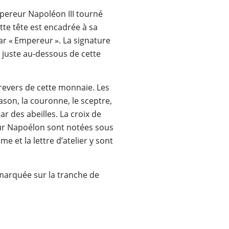
empereur Napoléon III tourné
ette tête est encadrée à sa
par « Empereur
»
. La signature
 juste au-dessous de cette
revers de cette monnaie. Les
ason, la couronne, le sceptre,
ar des abeilles. La croix de
our Napoélon sont notées sous
me et la lettre d’atelier y sont
t marquée sur la tranche de