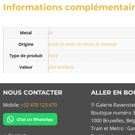
Informations complémentai
Metal
Or
Origine
Achat et Vente de Pièces de Finlande
Type de produit
Piece
Valeur
200 Markkaa
NOUS CONTACTER
ALLER EN BO
Mobile:
+32 470 123 670
Galerie Ravenstei
Boutique numéro 3
1000 Bruxelles, Bel
Train et Metro : Ga