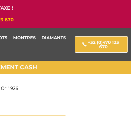
AXE !
23 670
OTS
MONTRES
DIAMANTS
+32 (0)470 123
670
IEMENT CASH
 Or 1926