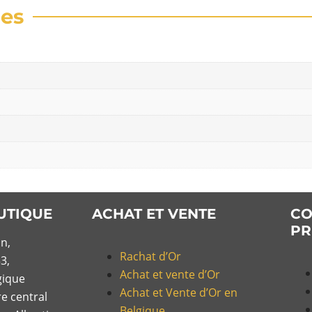
res
UTIQUE
ACHAT ET VENTE
CO
PR
n,
Rachat d’Or
3,
Achat et vente d’Or
gique
Achat et Vente d’Or en
re central
Belgique