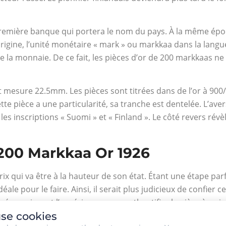
 première banque qui portera le nom du pays. À la même épo
 origine, l’unité monétaire « mark » ou markkaa dans la langu
e la monnaie. De ce fait, les pièces d’or de 200 markkaas n
et mesure 22.5mm. Les pièces sont titrées dans de l’or à 900/
tte pièce a une particularité, sa tranche est dentelée. L’ave
 les inscriptions « Suomi » et « Finland ». Le côté revers révè
 200 Markkaa Or 1926
prix qui va être à la hauteur de son état. Étant une étape par
e pour le faire. Ainsi, il serait plus judicieux de confier c
cessaires et l’expérience pour authentifier la pièce à sa jus
se cookies
élément qui a fait le voyage dans le temps, l’état de la pièce