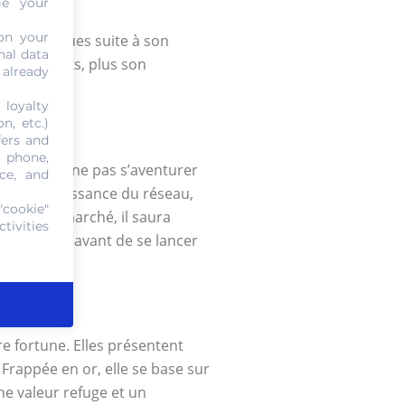
ge your
es énigmes.
on your
ts spécifiques suite à son
nal data
ront corrects, plus son
 already
 loyalty
n, etc.)
fers and
, phone,
onseillé de ne pas s’aventurer
ce, and
 par connaissance du réseau,
"cookie"
 prix du marché, il saura
tivities
 le terrain avant de se lancer
re fortune. Elles présentent
Frappée en or, elle se base sur
ne valeur refuge et un