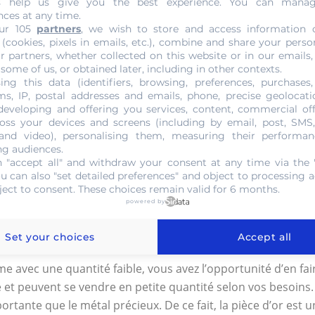
s help us give you the best experience. You can mana
, il est utile d’avoir l’œil d’un professionnel pour déceler c
nces at any time.
ur 105
partners
, we wish to store and access information 
la pièce. Cette dernière peut entre autres contenir des trai
 (cookies, pixels in emails, etc.), combine and share your perso
iée ainsi que l’originalité. Plus les éléments de la pièce se
r partners, whether collected on this website or in our emails,
 some of us, or obtained later, including in other contexts.
ing this data (identifiers, browsing, preferences, purchases,
00 Markkaa Or 1926
s, IP, postal addresses and emails, phone, precise geolocatio
developing and offering you services, content, commercial of
oss your devices and screens (including by email, post, SMS
ue ce soit dans le cadre d’un achat ou d’une vente, il est c
 and video), personalising them, measuring their performan
ng audiences.
r reste la meilleure option. Les experts en numismatiques,
 "accept all" and withdraw your consent at any time via the 
ocessus. Avec une connaissance parfaite de l’évolution des
ou can also "set detailed preferences" and object to processing ac
ès convoitées actuellement et il est important de bien tâter
ject to consent. These choices remain valid for 6 months.
powered by
èces 200 Markkaa Or 1926 ?
Set your choices
Accept all
e avec une quantité faible, vous avez l’opportunité d’en fai
 et peuvent se vendre en petite quantité selon vos besoins. 
rtante que le métal précieux. De ce fait, la pièce d’or est u