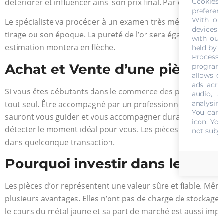
Cookie
détériorer et influencer ainsi son prix final. Par conséquent
prefere
With o
Le spécialiste va procéder à un examen très méticuleux de 
devices
tirage ou son époque. La pureté de l’or sera également vérif
with ou
estimation montera en flèche.
held by
Process
Achat et Vente d’une pièce 2
program
allows 
ads acr
Si vous êtes débutants dans le commerce des pièces d’or, q
audio,
analysi
tout seul. Être accompagné par un professionnel du métie
You can
sauront vous guider et vous accompagner durant tout le pr
icon
. Y
détecter le moment idéal pour vous. Les pièces d’or sont tr
not sub
dans quelconque transaction.
Pourquoi investir dans les pi
Les pièces d’or représentent une valeur sûre et fiable. Mêm
plusieurs avantages. Elles n’ont pas de charge de stockage
le cours du métal jaune et sa part de marché est aussi impo