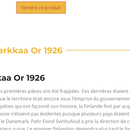
Vendre ce produit
Markkaa Or 1926
kaa Or 1926
s premières pièces ont été frappées. Ces dernières étaient 
e le territoire était encore sous l’emprise du gouvernement
ripéties qui ont façonné son histoire, la Finlande finit par a
ssie n’étaient pas évidentes puisque plusieurs pays étaient
t le Danemark. Pehr Evind Svinhufvud a pris la direction d
teur russe. Le pionnier finlandais deviendra plus tard le 