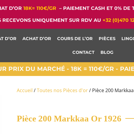
AT D’OR
18K= 110€/GR
– PAIEMENT CASH ET 0% DE T
 RECEVONS UNIQUEMENT SUR RDV AU
+32 (0)470 1
T D’OR
ACHAT D’OR
COURS DE L’OR
PIÈCES
LING
CONTACT
BLOG
 PRIX DU MARCHÉ - 18K = 110€/GR - PA
Accueil
/
Toutes nos Pièces d'or
/ Pièce 200 Markkaa
Pièce 200 Markkaa Or 1926