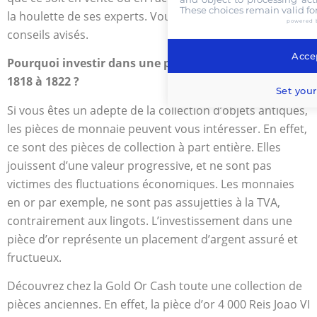
These choices remain valid fo
la houlette de ses experts. Vous bénéficierez de leurs
powered 
conseils avisés.
Accep
Pourquoi investir dans une pièce 4 000 Reis Or Joao VI
1818 à 1822 ?
Set your
Si vous êtes un adepte de la collection d’objets antiques,
les pièces de monnaie peuvent vous intéresser. En effet,
ce sont des pièces de collection à part entière. Elles
jouissent d’une valeur progressive, et ne sont pas
victimes des fluctuations économiques. Les monnaies
en or par exemple, ne sont pas assujetties à la TVA,
contrairement aux lingots. L’investissement dans une
pièce d’or représente un placement d’argent assuré et
fructueux.
Découvrez chez la Gold Or Cash toute une collection de
pièces anciennes. En effet, la pièce d’or 4 000 Reis Joao VI