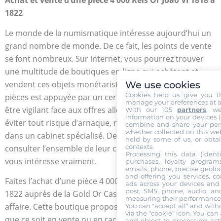
Achat et vente d’une pièce 4 000 Reis Or Joao VI 1818 à
1822
Le monde de la numismatique intéresse aujourd’hui un
grand nombre de monde. De ce fait, les points de vente
se font nombreux. Sur internet, vous pourrez trouver
une multitude de boutiques en ligne qui achètent et
vendent ces objets monétaristes. L’authenticité des
We use cookies
Cookies help us give you t
pièces est appuyée par un certificat. Cependant, il faut
manage your preferences at a
être vigilant face aux offres alléchantes. Si vous voulez
With our 105
partners
, w
information on your devices (co
éviter tout risque d’arnaque, rendez-vous directement
combine and share your pers
whether collected on this web
dans un cabinet spécialisé. De plus, vous pourrez y
held by some of us, or obtai
contexts.
consulter l’ensemble de leur collection et trouver ce qui
Processing this data (identi
vous intéresse vraiment.
purchases, loyalty program
emails, phone, precise geoloc
and offering you services, c
Faites l’achat d’une pièce 4 000 Reis Or Joao VI 1818 à
ads across your devices and 
post, SMS, phone, audio, and
1822 auprès de la Gold Or Cash pour faire une bonne
measuring their performance,
affaire. Cette boutique propose les meilleures offres,
You can "accept all" and with
via the "cookie" icon
. You can 
que ce soit en vente ou en rachat. Le service se fait sous
and object to processing acti