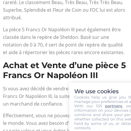
rareté. Le classement Beau, Très Beau, Très Très Beau,
Superbe, Splendide et Fleur de Coin ou FDC lui est alors
attribué.
La pièce 5 Francs Or Napoléon III peut également être
classée dans le repère de Sheldon. Basé sur une
notation de 0 à 70, il sert de point de repère de qualité
et aide à répertorier les pièces rares encore existantes.
Achat et Vente d’une pièce 5
Francs Or Napoléon III
Si vous avez décidé de vendre ou d’acheter une pièce 5
We use cookies
Francs Or Napoléon III, la suite logique serait de trouver
Cookies help us give you t
manage your preferences at a
un marchand de confiance.
With our 105
partners
, w
information on your devices (co
combine and share your pers
Effectivement, vous ne pouvez confier votre pièce à tout
whether collected on this web
le monde. Vous avez besoin d’un expert pour l’estimer à
held by some of us, or obtai
contexts.
sa juste valeur et vous éviter le risque de perdre de