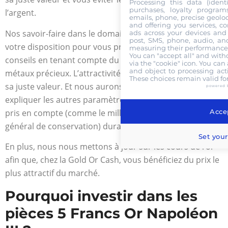
Processing this data (identi
purchases, loyalty program
l’argent.
emails, phone, precise geoloc
and offering you services, c
Nos savoir-faire dans le domaine des pièces d’or sont à
ads across your devices and 
post, SMS, phone, audio, and
votre disposition pour vous prodiguer les meilleurs
measuring their performance,
You can "accept all" and with
conseils en tenant compte du prix sur le marché des
via the "cookie" icon
. You can 
and object to processing acti
métaux précieux. L’attractivité de votre pièce sera mise à
These choices remain valid fo
sa juste valeur. Et nous aurons le plaisir de vous
powered 
expliquer les autres paramètres qui seront également
Accep
pris en compte (comme le millésime, la rareté ou l’état
général de conservation) durant la transaction.
Set your
En plus, nous nous mettons à jour sur les cours de l’or
afin que, chez la Gold Or Cash, vous bénéficiez du prix le
plus attractif du marché.
Pourquoi investir dans les
pièces 5 Francs Or Napoléon