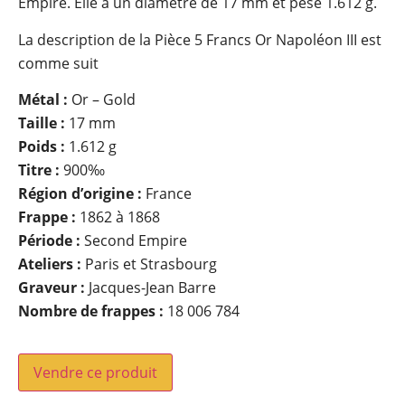
Empire. Elle a un diamètre de 17 mm et pèse 1.612 g.
La description de la Pièce 5 Francs Or Napoléon III est
comme suit
Métal :
Or – Gold
Taille :
17 mm
Poids :
1.612 g
Titre :
900‰
Région d’origine :
France
Frappe :
1862 à 1868
Période :
Second Empire
Ateliers :
Paris et Strasbourg
Graveur :
Jacques-Jean Barre
Nombre de frappes :
18 006 784
Vendre ce produit