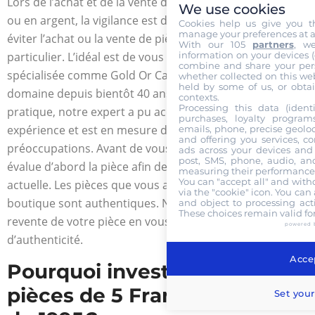
Lors de l’achat et de la vente de pièces de monnaie en or
We use cookies
ou en argent, la vigilance est de rigueur. Vous devez
Cookies help us give you t
manage your preferences at a
éviter l’achat ou la vente de pièces d’or de particulier à
With our 105
partners
, w
information on your devices (co
particulier. L’idéal est de vous référer à une boutique
combine and share your pers
spécialisée comme Gold Or Cash. Celle-ci opère dans le
whether collected on this web
held by some of us, or obtai
domaine depuis bientôt 40 ans. Durant ces années de
contexts.
Processing this data (identi
pratique, notre expert a pu acquérir une bonne
purchases, loyalty program
expérience et est en mesure de répondre à toutes vos
emails, phone, precise geoloc
and offering you services, c
préoccupations. Avant de vous soumettre une offre, il
ads across your devices and 
post, SMS, phone, audio, and
évalue d’abord la pièce afin de connaître sa valeur
measuring their performance,
You can "accept all" and with
actuelle. Les pièces que vous aurez à acheter dans notre
via the "cookie" icon
. You can 
boutique sont authentiques. Nous vous facilitons la
and object to processing acti
These choices remain valid fo
revente de votre pièce en vous remettant le certificat
powered 
d’authenticité.
Accep
Pourquoi investir dans les
pièces de 5 Francs d’Or ONU
Set your