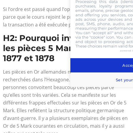
Processing this data (identi
purchases, loyalty program
Si l’ordre est passé quand l’opération a été accomplie
emails, phone, precise geoloc
and offering you services, c
parce que le cours rejoint le prix fixé par l’intéressé alors
ads across your devices and 
post, SMS, phone, audio, and
la transaction a été exécutée par ordre « à cours limité ».
measuring their performance,
You can "accept all" and with
H2: Pourquoi investir dans
via the "cookie" icon
. You can 
and object to processing acti
les pièces 5 Mark Or Karl I
These choices remain valid fo
powered 
1877 et 1878
Accep
Les pièces en Or allemandes ne sont pas très
recherchées dans l’Hexagone. Toutefois, certaines
Set your
personnes convoitent beaucoup ces pièces parce
qu’elles sont très variées. Cela se manifeste sur les
différentes frappes effectuées sur les pièces en Or de 5
Mark. Elles reflètent la structure politique germanique
d’avant-guerre. Il y a plusieurs exemplaires de pièces en
Or de 5 Mark courantes en circulation, mais il y a aussi