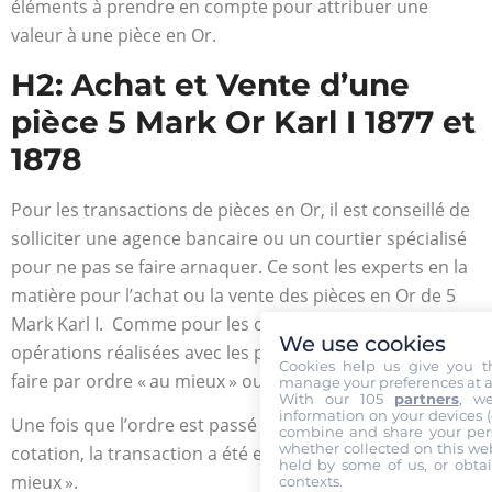
éléments à prendre en compte pour attribuer une
valeur à une pièce en Or.
H2: Achat et Vente d’une
pièce 5 Mark Or Karl I 1877 et
1878
Pour les transactions de pièces en Or, il est conseillé de
solliciter une agence bancaire ou un courtier spécialisé
pour ne pas se faire arnaquer. Ce sont les experts en la
matière pour l’achat ou la vente des pièces en Or de 5
Mark Karl I. Comme pour les opérations en bourse, les
We use cookies
opérations réalisées avec les pièces en Or doivent se
Cookies help us give you t
faire par ordre « au mieux » ou « à cours limité ».
manage your preferences at a
With our 105
partners
, w
information on your devices (co
Une fois que l’ordre est passé au cours de la prochaine
combine and share your pers
whether collected on this web
cotation, la transaction a été exécutée par ordre « au
held by some of us, or obtai
mieux ».
contexts.