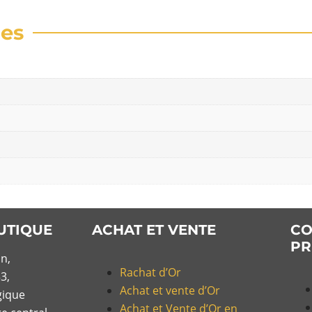
res
UTIQUE
ACHAT ET VENTE
CO
PR
n,
Rachat d’Or
3,
Achat et vente d’Or
gique
Achat et Vente d’Or en