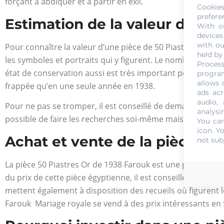
forçant à abdiquer et à partir en exil.
Cookie
prefere
Estimation de la valeur d’une
With o
devices
with ou
Pour connaître la valeur d’une pièce de 50 Piastres Or de 1
held by
les symboles et portraits qui y figurent. Le nombre de frap
Process
état de conservation aussi est très important pour détermi
program
allows 
frappée qu’en une seule année en 1938.
ads acr
audio,
Pour ne pas se tromper, il est conseillé de demander l’aid
analysi
possible de faire les recherches soi-même mais rien les ré
You can
icon
. Y
Achat et vente de la pièce 50
not sub
La pièce 50 Piastres Or de 1938 Farouk est une pièce comm
du prix de cette pièce égyptienne, il est conseillé de se 
mettent également à disposition des recueils où figurent le
Farouk Mariage royale se vend à des prix intéressants en