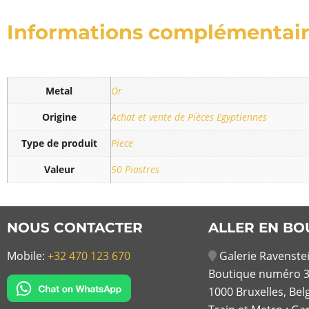
Informations complémentai
Metal
Or
Origine
Achat et vente de Pièces Egyptiennes
Type de produit
Piece
Valeur
50 Piastres
NOUS CONTACTER
ALLER EN BO
Mobile:
+32 470 123 670
Galerie Ravenstei
Boutique numéro 3
1000 Bruxelles, Bel