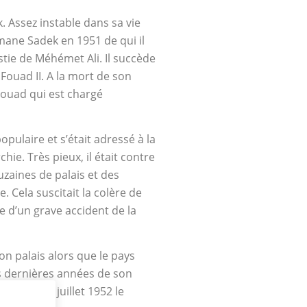
 Assez instable dans sa vie
imane Sadek en 1951 de qui il
stie de Méhémet Ali. Il succède
 Fouad II. A la mort de son
 Fouad qui est chargé
opulaire et s’était adressé à la
ie. Très pieux, il était contre
uzaines de palais et des
. Cela suscitait la colère de
e d’un grave accident de la
son palais alors que le pays
es dernières années de son
ate le 23 juillet 1952 le