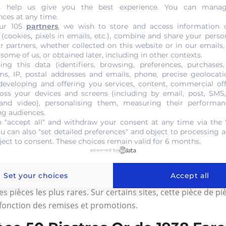
s help us give you the best experience. You can mana
nces at any time.
 pièce 50 Piastres Or de 1938 F
ur 105
partners
, we wish to store and access information 
 (cookies, pixels in emails, etc.), combine and share your perso
r partners, whether collected on this website or in our emails,
938 Farouk, il faut étudier chaque détail comme le métal, l’
 some of us, or obtained later, including in other contexts.
pe des pièces aussi a son importance. Plus la pièce est rare 
ing this data (identifiers, browsing, preferences, purchases,
ner la cotation d’une pièce. Pour la pièce de 50 Piastres Or 
s, IP, postal addresses and emails, phone, precise geolocatio
developing and offering you services, content, commercial of
oss your devices and screens (including by email, post, SMS
 and video), personalising them, measuring their performan
e d’un numismate professionnel afin d’estimer la valeur d’un
ng audiences.
sultats sont aussi plus rassurants venant d’un collectionne
 "accept all" and withdraw your consent at any time via the 
ou can also "set detailed preferences" and object to processing ac
 Piastres Or de 1938 Farouk
ject to consent. These choices remain valid for 6 months.
powered by
émorative égyptienne. Elle rappelle le règne du roi dépens
Set your choices
Accept all
référer aux catalogues qui regroupent toutes les monnaies d
s pièces les plus rares. Sur certains sites, cette pièce de p
 fonction des remises et promotions.