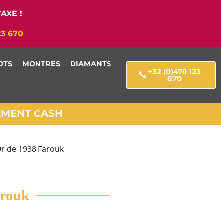
AXE !
23 670
OTS
MONTRES
DIAMANTS
+32 (0)470 123
670
IEMENT CASH
Or de 1938 Farouk
arouk