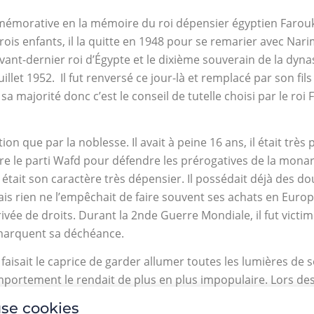
mémorative en la mémoire du roi dépensier égyptien Farouk.
rois enfants, il la quitte en 1948 pour se remarier avec Nar
vant-dernier roi d’Égypte et le dixième souverain de la dyna
illet 1952. Il fut renversé ce jour-là et remplacé par son fils
 sa majorité donc c’est le conseil de tutelle choisi par le roi
 que par la noblesse. Il avait à peine 16 ans, il était très p
re le parti Wafd pour défendre les prérogatives de la monarch
k était son caractère très dépensier. Il possédait déjà des do
ais rien ne l’empêchait de faire souvent ses achats en Europe
ée de droits. Durant la 2nde Guerre Mondiale, il fut victim
 marquent sa déchéance.
e faisait le caprice de garder allumer toutes les lumières de 
omportement le rendait de plus en plus impopulaire. Lors d
ailleurs considéré comme un roi corrompu. Un coup d’Etat écl
se cookies