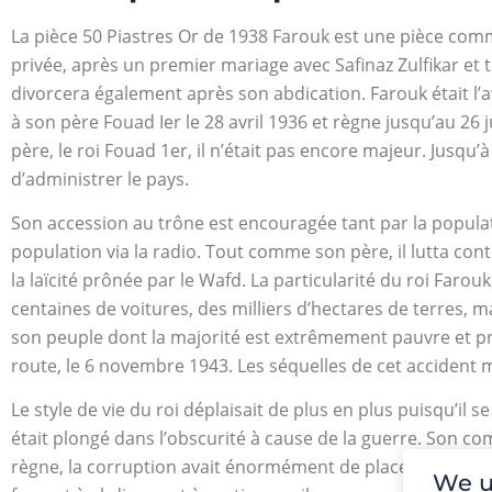
La pièce 50 Piastres Or de 1938 Farouk est une pièce com
privée, après un premier mariage avec Safinaz Zulfikar et t
divorcera également après son abdication. Farouk était l’a
à son père Fouad Ier le 28 avril 1936 et règne jusqu’au 26 ju
père, le roi Fouad 1er, il n’était pas encore majeur. Jusqu’à
d’administrer le pays.
Son accession au trône est encouragée tant par la population
population via la radio. Tout comme son père, il lutta cont
la laïcité prônée par le Wafd. La particularité du roi Farou
centaines de voitures, des milliers d’hectares de terres, m
son peuple dont la majorité est extrêmement pauvre et priv
route, le 6 novembre 1943. Les séquelles de cet accident
Le style de vie du roi déplaisait de plus en plus puisqu’il s
était plongé dans l’obscurité à cause de la guerre. Son c
règne, la corruption avait énormément de place, il était d’
We u