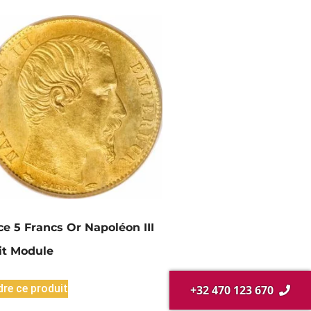
ce 5 Francs Or Napoléon III
it Module
re ce produit
+32 470 123 670