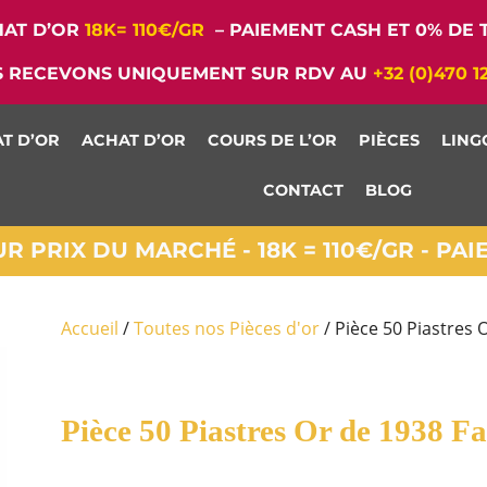
AT D’OR
18K= 110€/GR
– PAIEMENT CASH ET 0% DE T
 RECEVONS UNIQUEMENT SUR RDV AU
+32 (0)470 1
T D’OR
ACHAT D’OR
COURS DE L’OR
PIÈCES
LING
CONTACT
BLOG
 PRIX DU MARCHÉ - 18K = 110€/GR - PA
Accueil
/
Toutes nos Pièces d'or
/ Pièce 50 Piastres 
Pièce 50 Piastres Or de 1938 F