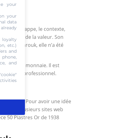
ge your
arouk
on your
nal data
 already
année de frappe, le contexte,
plus elle a de la valeur. Son
 loyalty
de 1938 Farouk, elle n’a été
n, etc.)
fers and
, phone,
ce, and
e pièce de monnaie. Il est
ur ou d’un professionnel.
"cookie"
tivities
ier Farouk. Pour avoir une idée
u monde. Plusieurs sites web
ièce 50 Piastres Or de 1938