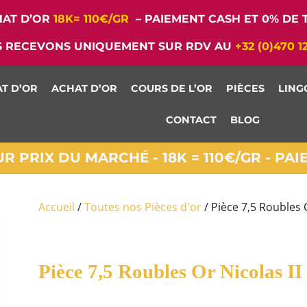
AT D’OR
18K= 110€/GR
– PAIEMENT CASH ET 0% DE T
 RECEVONS UNIQUEMENT SUR RDV AU
+32 (0)470 1
T D’OR
ACHAT D’OR
COURS DE L’OR
PIÈCES
LING
CONTACT
BLOG
 PRIX DU MARCHÉ - 18K = 110€/GR - PA
Accueil
/
Toutes nos Pièces d'or
/ Pièce 7,5 Roubles 
Pièce 7,5 Roubles Or Nicolas II