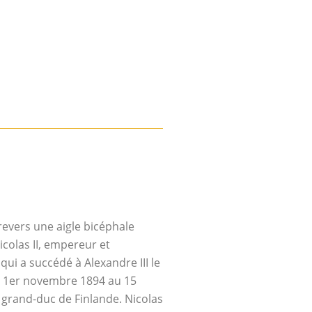
 revers une aigle bicéphale
icolas II, empereur et
qui a succédé à Alexandre III le
 1
er
novembre 1894 au 15
et grand-duc de Finlande. Nicolas