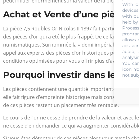
peut influer énormément sur la valeur de la pièce. Puisq
With o
devices
Achat et Vente d’une pièce 7,5
with ou
held by
Process
La pièce 7,5 Roubles Or Nicolas II 1897 fait partie de la col
program
des pièces d’or qui a été le plus frappé. De ce fait, avec 
allows 
numismatiques. Surnommée la « demi impérial » les fins con
ads acr
audio,
appel aux experts des pièces d’or historiques pour en juger
analysi
conditions optimisées pour vous offrir plus d’avantages.
You can
icon
. Y
Pourquoi investir dans les piè
not sub
Les pièces contiennent une quantité importante d’or pur. E
elle fait figure d’empreinte historique mais constitue en 
de ces pièces restent un placement très rentable.
Le cours de l’or ne cesse de prendre de la valeur et avec le
ne cesse d’en demander ce qui va augmenter considérabl
Si vous êtes détenteur de ces pièces alors vous avez la ch