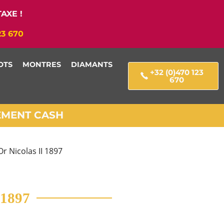
AXE !
23 670
OTS
MONTRES
DIAMANTS
+32 (0)470 123
670
IEMENT CASH
Or Nicolas II 1897
 1897