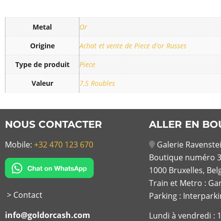
Metal
Or
Origine
Achat et vente de Piece d'or Russes
Type de produit
Piece
Valeur
7,5 Roubles
NOUS CONTACTER
ALLER EN BO
Mobile:
+32 470 123 670
Galerie Ravenstei
Boutique numéro 3
1000 Bruxelles, Bel
Train et Metro : Ga
> Contact
Parking : Interpark
info@goldorcash.com
Lundi à vendredi :