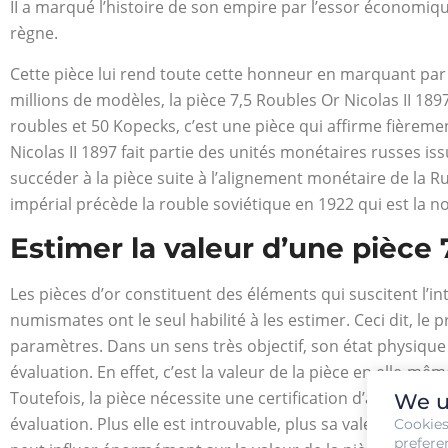
II a marqué l’histoire de son empire par l’essor économiqu
règne.
Cette pièce lui rend toute cette honneur en marquant par
millions de modèles, la pièce 7,5 Roubles Or Nicolas II 18
roubles et 50 Kopecks, c’est une pièce qui affirme fièremen
Nicolas II 1897 fait partie des unités monétaires russes is
succéder à la pièce suite à l’alignement monétaire de la Ru
impérial précède la rouble soviétique en 1922 qui est la n
Estimer la valeur d’une pièce 
Les pièces d’or constituent des éléments qui suscitent l’
numismates ont le seul habilité à les estimer. Ceci dit, le
paramètres. Dans un sens très objectif, son état physiqu
évaluation. En effet, c’est la valeur de la pièce en elle-mêm
Toutefois, la pièce nécessite une certification d’authenti
We u
évaluation. Plus elle est introuvable, plus sa valeur augmen
Cookie
prefere