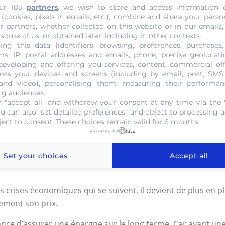
u’elle peut rehausser conséquemment son prix.
ur 105
partners
, we wish to store and access information 
 (cookies, pixels in emails, etc.), combine and share your perso
 Roubles Or Nicolas II 1897
r partners, whether collected on this website or in our emails,
 some of us, or obtained later, including in other contexts.
ing this data (identifiers, browsing, preferences, purchases,
lection de toute une histoire qui a survolté l’époque glorieuse 
s, IP, postal addresses and emails, phone, precise geolocatio
ce qu’elle représente aujourd’hui, elle constitue un élément 
developing and offering you services, content, commercial of
naisseurs voient en elle une opportunité sur le marché. Il 
oss your devices and screens (including by email, post, SMS
 and video), personalising them, measuring their performan
 sa valeur. Avec les oscillations du taux de l’or, il saura or
ng audiences.
 "accept all" and withdraw your consent at any time via the 
ou can also "set detailed preferences" and object to processing ac
ces 7,5 Roubles Or Nicolas II 18
ject to consent. These choices remain valid for 6 months.
powered by
lles ont traversé l’histoire et ont une valeur inestimable.
Set your choices
Accept all
même temps un vrai trésor pour son détenteur. Par conséquen
s crises économiques qui se suivent, il devient de plus en pl
ement son prix.
ance d’assurer une épargne sur le long terme. Car ayant une