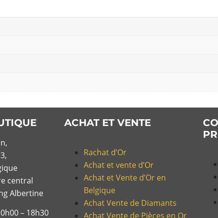
UTIQUE
ACHAT ET VENTE
CO
PR
n,
Rachat d’Or
3,
Achat et vente d’Or
gique
Achat et Vente d’Or en
re central
Belgique
ing Albertine
Achat Vente de Diamants
10h00 – 18h30
Achat Vente de Pièces en Or