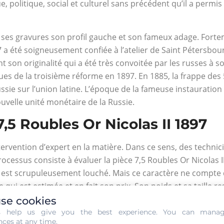
e, politique, social et culturel sans précédent qu’il a permi
 ses gravures son profil gauche et son fameux adage. Forte
97 a été soigneusement confiée à l’atelier de Saint Pétersbo
t son originalité qui a été très convoitée par les russes à 
sues de la troisième réforme en 1897. En 1885, la frappe des
ssie sur l’union latine. L’époque de la fameuse instauration 
ouvelle unité monétaire de la Russie.
7,5 Roubles Or Nicolas II 1897
intervention d’expert en la matière. Dans ce sens, des tech
 processus consiste à évaluer la pièce 7,5 Roubles Or Nicolas 
e est scrupuleusement louché. Mais ce caractère ne compte 
e qui est estimée et en fait son prix. Son poids et sa taille r
cité puisque les copies peuvent exister. Sa qualité de rare 
se cookies
te. Un dernier critère peut entrer en jeu. Il s’agit de la con
s help us give you the best experience. You can mana
nces at any time.