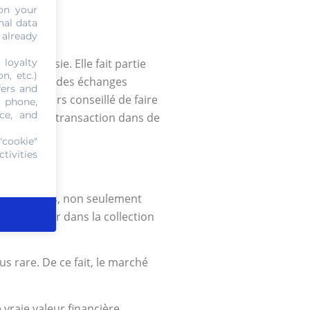
on your
nal data
 already
 loyalty
de la Russie. Elle fait partie
n, etc.)
considérable des échanges
fers and
est toujours conseillé de faire
, phone,
ce, and
ienter votre transaction dans de
"cookie"
tivities
97
 Dans ce sens, non seulement
t, investir dans la collection
us rare. De ce fait, le marché
 vraie valeur financière