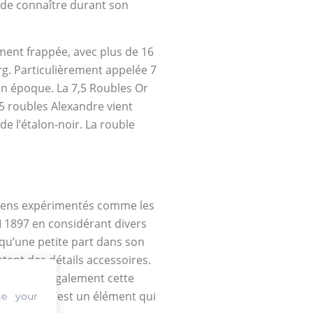
s de connaître durant son
ment frappée, avec plus de 16
urg. Particulièrement appelée 7
son époque. La 7,5 Roubles Or
 5 roubles Alexandre vient
de l’étalon-noir. La rouble
niciens expérimentés comme les
II 1897 en considérant divers
qu’une petite part dans son
estent des détails accessoires.
accompagne également cette
servation. C’est un élément qui
ge your