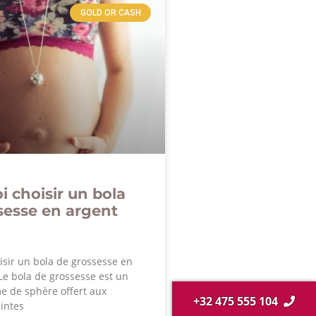
GOLD OR CASH
 choisir un bola
sesse en argent
isir un bola de grossesse en
Le bola de grossesse est un
e de sphère offert aux
+32 475 555 104
intes