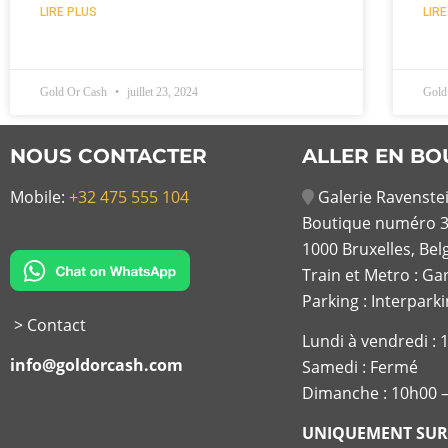
LIRE PLUS
LIR
Gold Or Cash
juillet 23, 2024
Gold
NOUS CONTACTER
ALLER EN BO
Mobile:
+32 475 555 104
Galerie Ravenstei
Boutique numéro 3
1000 Bruxelles, Bel
Train et Metro : Ga
Parking : Interpark
> Contact
Lundi à vendredi :
info@goldorcash.com
Samedi : Fermé
Dimanche : 10h00 
UNIQUEMENT SUR