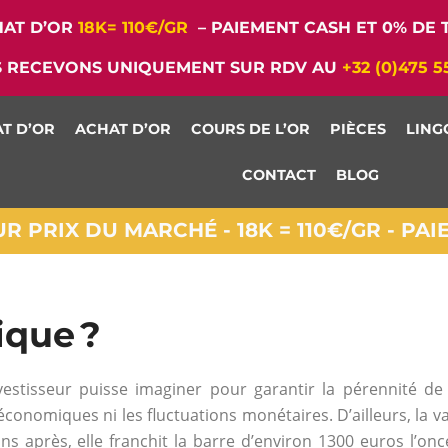
AT D’OR
18K= 110€/GR
– PAIEMENT CASH ET 0% DE T
 RECEVONS UNIQUEMENT SUR RDV AU
+32 (0)475 5
T D’OR
ACHAT D’OR
COURS DE L’OR
PIÈCES
LING
CONTACT
BLOG
 PRIX DU MARCHÉ - 18K = 110€/GR - PA
ique ?
nvestisseur puisse imaginer pour garantir la pérennité d
 économiques ni les fluctuations monétaires. D’ailleurs, la 
ans après, elle franchit la barre d’environ 1300 euros l’once