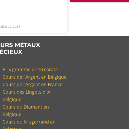
uillet 23, 2024
URS MÉTAUX
ÉCIEUX
Prix gramme or 18 carats
Cours de l’Argent en Belgique
Cours de l’Argent en France
Cours des Lingots d’or
Belgique
Cours du Diamant en
Belgique
Cours du Krugerrand en