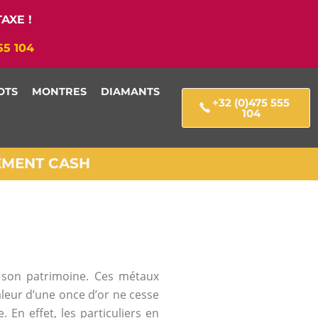
AXE !
55 104
OTS
MONTRES
DIAMANTS
+32 (0)475 555
104
IEMENT CASH
e son patrimoine. Ces métaux
valeur d’une once d’or ne cesse
. En effet, les particuliers en