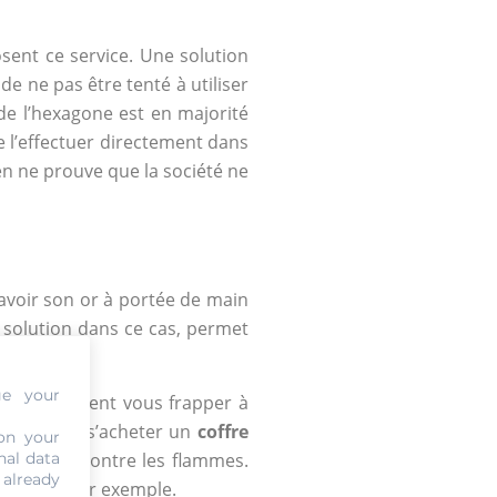
sent ce service. Une solution
e ne pas être tenté à utiliser
 de l’hexagone est en majorité
 de l’effectuer directement dans
en ne prouve que la société ne
’avoir son or à portée de main
 solution dans ce cas, permet
ge your
lages peuvent vous frapper à
uoi ne pas s’acheter un
coffre
on your
nal data
nu intact contre les flammes.
 already
le jardin par exemple.