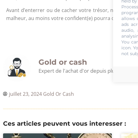
held by
Process
Avant d’enterrer ou de cacher votre trésor, n’oubliez pa
program
malheur, au moins votre confident(e) pourra dévoiler cet
allows 
ads acr
audio,
analysi
You can
icon
. Y
not sub
Gold or cash
Expert de l'achat d'or depuis plus de 30 a
juillet 23, 2024
Gold Or Cash
Ces articles peuvent vous interesser :