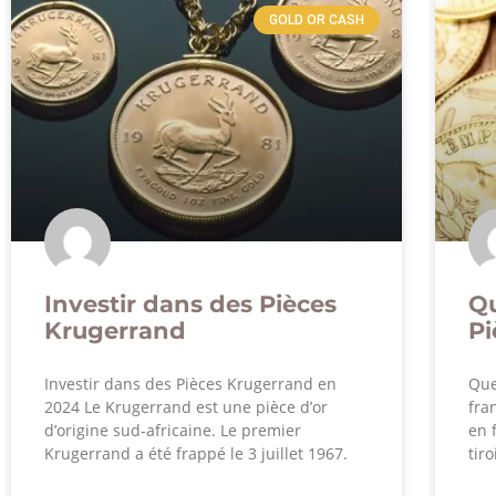
GOLD OR CASH
Investir dans des Pièces
Qu
Krugerrand
Pi
Investir dans des Pièces Krugerrand en
Que
2024 Le Krugerrand est une pièce d’or
fra
d’origine sud-africaine. Le premier
en 
Krugerrand a été frappé le 3 juillet 1967.
tir