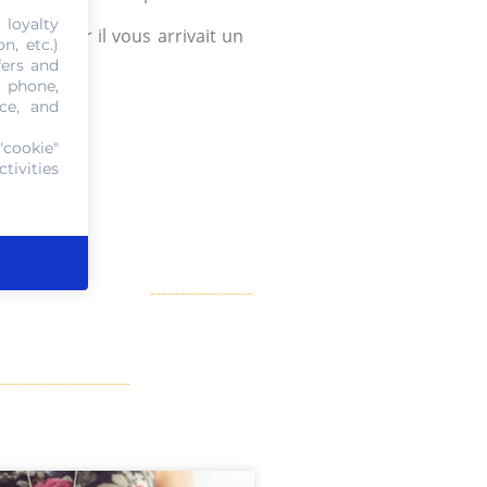
 loyalty
si un jour il vous arrivait un
n, etc.)
fers and
, phone,
ce, and
"cookie"
tivities