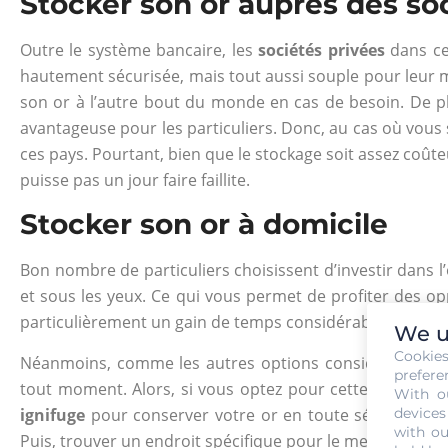
Stocker son or auprès des so
Outre le système bancaire, les
sociétés privées
dans cer
hautement sécurisée, mais tout aussi souple pour leur ma
son or à l’autre bout du monde en cas de besoin. De plu
avantageuse pour les particuliers. Donc, au cas où vous 
ces pays. Pourtant, bien que le stockage soit assez coût
puisse pas un jour faire faillite.
Stocker son or à domicile
Bon nombre de particuliers choisissent d’investir dans l’
et sous les yeux. Ce qui vous permet de profiter des o
particulièrement un gain de temps considérable lors de 
We u
Cookie
Néanmoins, comme les autres options considérées aupar
prefere
tout moment. Alors, si vous optez pour cette solution, 
With o
devices
ignifuge
pour conserver votre or en toute sécurité. En 
with ou
Puis, trouver un endroit spécifique pour le mettre. Le mi