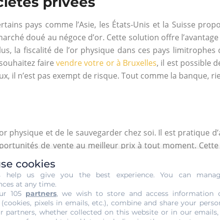
ciétés privées
tains pays comme l’Asie, les États-Unis et la Suisse propo
rché doué au négoce d’or. Cette solution offre l’avantage d
s, la fiscalité de l’or physique dans ces pays limitrophes
souhaitez faire
vendre votre or à Bruxelles
, il est possible
eux, il n’est pas exempt de risque. Tout comme la banque, ri
or physique et de le sauvegarder chez soi. Il est pratique d
pportunités de vente au meilleur prix à tout moment. Cette
ces genres d’opérations.
se cookies
s help us give you the best experience. You can mana
avant, le risque n’est pas à écarter. Les cas de cambrio
nces at any time.
pensez d’abord à le faire en toute discrétion. Puis, pourq
ur 105
partners
, we wish to store and access information 
 (cookies, pixels in emails, etc.), combine and share your perso
cas d’incendie, votre coffre ainsi que son contenu sera te
r partners, whether collected on this website or in our emails,
eux est de le cacher à l’extérieur de la maison comme dans 