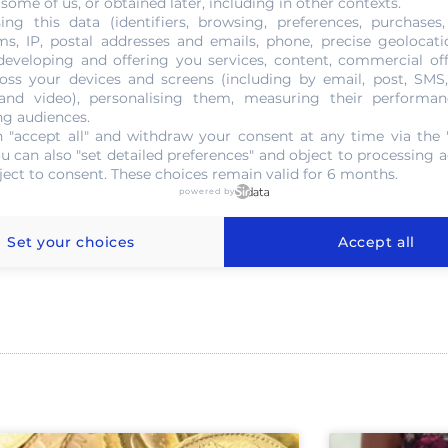
 some of us, or obtained later, including in other contexts.
ing this data (identifiers, browsing, preferences, purchases,
s d’informer une personne sur le lieu de la cachette. Donc, 
s, IP, postal addresses and emails, phone, precise geolocatio
 endroit exact.
developing and offering you services, content, commercial of
oss your devices and screens (including by email, post, SMS
 and video), personalising them, measuring their performan
ng audiences.
 "accept all" and withdraw your consent at any time via the 
ou can also "set detailed preferences" and object to processing ac
ject to consent. These choices remain valid for 6 months.
powered by
ns
Set your choices
Accept all