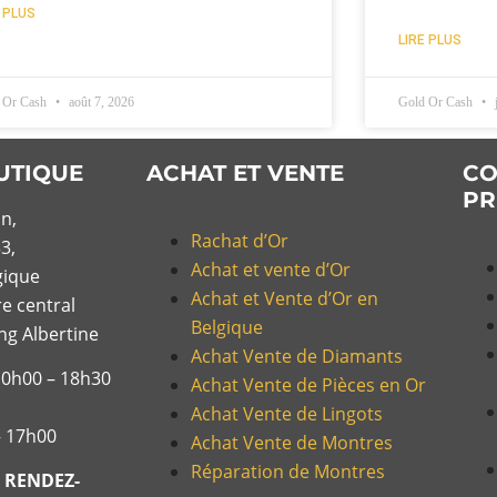
E PLUS
LIRE PLUS
 Or Cash
août 7, 2026
Gold Or Cash
j
UTIQUE
ACHAT ET VENTE
CO
PR
n,
Rachat d’Or
3,
Achat et vente d’Or
gique
Achat et Vente d’Or en
re central
Belgique
ing Albertine
Achat Vente de Diamants
10h00 – 18h30
Achat Vente de Pièces en Or
Achat Vente de Lingots
– 17h00
Achat Vente de Montres
Réparation de Montres
 RENDEZ-