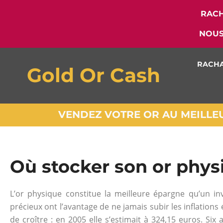
RACH
NOUS
RACHA
Gold Or Cash
VENDEZ VOTRE OR AU MEILLEUR
Où stocker son or phys
L’or physique constitue la meilleure épargne qu’un i
précieux ont l’avantage de ne jamais subir les inflations
de croître : en 2005 elle s’estimait à 324,15 euros. Six 